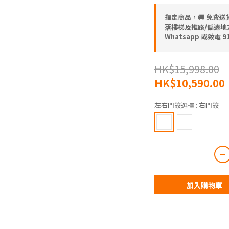
指定商品，🚚 免費
落樓梯及推路/偏遠地方) 
Whatsapp 或致電 
HK$15,998.00
HK$10,590.00
左右門鉸選擇
: 右門鉸
加入購物車