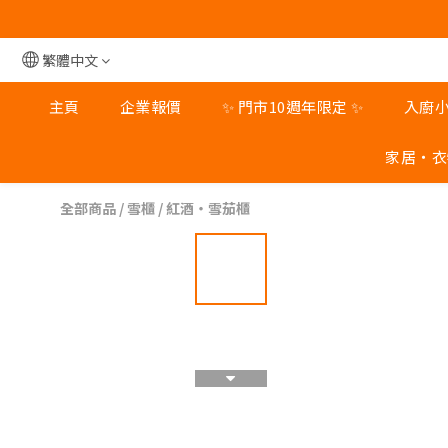
旺角
旺角
繁體中文
主頁
企業報價
✨ 門市10週年限定 ✨
入廚
家居‧衣
全部商品
/
雪櫃
/
紅酒‧雪茄櫃