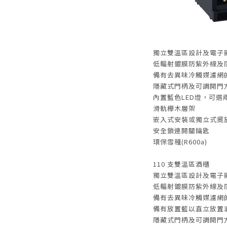
獨立雙溫區設計及電子
低輻射鍍膜防紫外線及
備有去異味冷觸媒濾網
隱藏式門柄及可調開門
內置藍色LED燈，可選
滑軌櫸木層架
嵌入式安裝或獨立式擺
安全鎖連開關鑰匙
環保雪種(R600a)
110 支雙溫區酒櫃
獨立雙溫區設計及電子
低輻射鍍膜防紫外線及
備有去異味冷觸媒濾網
備有放置籃以直立放置
隱藏式門柄及可調開門