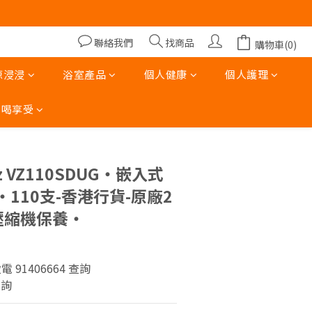
00)
00)
聯絡我們
找商品
購物車(0)
涼浸浸
浴室產品
個人健康
個人護理
吃喝享受
立即購買
tz VZ110SDUG‧嵌入式
110支-香港行貨-原廠2
壓縮機保養‧
致電 91406664 查詢
查詢