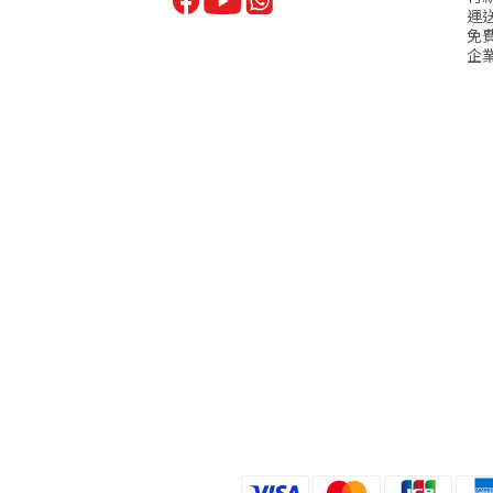
運
免
企