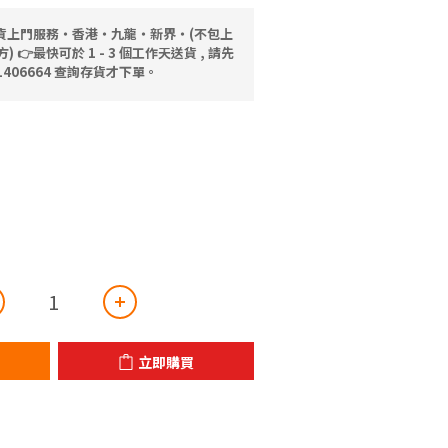
送貨上門服務‧香港‧九龍‧新界‧(不包上
👉最快可於 1 - 3 個工作天送貨 , 請先
91406664 查詢存貨才下單。
立即購買