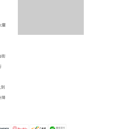
大廈
油街
街
上到
升降