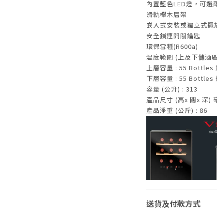
內置藍色LED燈，可選
滑軌櫸木層架
嵌入式安裝或獨立式擺
安全鎖連開關鑰匙
環保雪種(R600a)
溫度範圍 (上及下儲酒區 Uppe
上層容量 : 55 Bottles
下層容量 : 55 Bottles
容量 (公升) : 313
產品尺寸 (高x 闊x 深) 毫米 
產品淨重 (公斤) : 86
送貨及付款方式