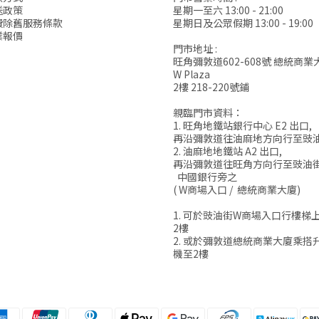
送政策
星期一至六 13:00 - 21:00
費除舊服務條款
星期日及公眾假期 13:00 - 19:00
業報價
門市地址 :
旺角彌敦道602-608號 總統商業
W Plaza
2樓 218-220號鋪
親臨門市資料：
1. 旺角地鐵站銀行中心 E2 出口,
再沿彌敦道往油麻地方向行至豉
2. 油麻地地鐵站 A2 出口,
再沿彌敦道往旺角方向行至豉油
中國銀行旁之
( W商場入口 / 總統商業大廈)
1. 可於豉油街W商場入口行樓梯
2樓
2. 或於彌敦道總統商業大廈乘搭
機至2樓