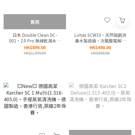
售完
日本 Double Clean DC-
Lohas SCW33‧天然殺菌消
001‧2.0 Pro 無線乾濕水洗
毒水製造器‧次氯酸電解水
全屋離地清潔機‧香港行貨,
機‧香港行貨,原廠1年保
HK$899.00
HK$498.00
原廠1年保養‧
養‧
HK$1,299.00
HK$698.00