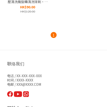
壓清洗機旋轉清洗球刷‧適
用於 620/630 清洗機‧香港
HK$90.00
行貨‧
HK$120.00
1
联络我们
电话 / XX-XXX-XXX-XXX
时间 / XXXX-XXXX
电邮 / XXX@XXXX.COM