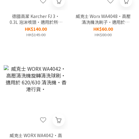
德國高潔 Karcher FJ 3‧
威克士 Worx WA4048‧高壓
0.3L 泡沫噴頭‧適用於所有
清洗機洗刷子‧適用於
K2至K7級的Kärcher高壓清
620/629/630 清洗機‧香港
HK$140.00
HK$60.00
洗機‧香港行貨‧
行貨‧
HK$145.00
HK$80.00
威克士 WORX WA4042‧高