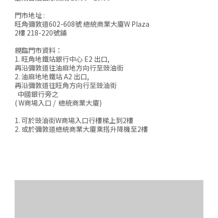
門市地址 :
旺角彌敦道602-608號 總統商業大廈W Plaza
2樓 218-220號鋪
親臨門市資料：
1. 旺角地鐵站銀行中心 E2 出口,
再沿彌敦道往油麻地方向行至豉油街
2. 油麻地地鐵站 A2 出口,
再沿彌敦道往旺角方向行至豉油街
中國銀行旁之
( W商場入口 / 總統商業大廈)
1. 可於豉油街W商場入口行樓梯上到2樓
2. 或於彌敦道總統商業大廈乘搭升降機至2樓