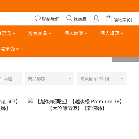
00)
00)
聯絡我們
找商品
購物車(0)
涼浸浸
浴室產品
個人健康
個人護理
吃喝享受
prev
next
篩選
商品排序
每頁顯示 24 個