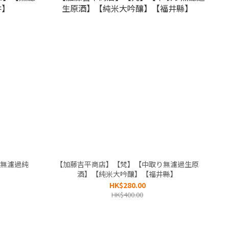
【無濾過純
【加藤吉平商店】【梵】【中取り無濾過生原
酒】【純米大吟釀】【福井縣】
HK$280.00
HK$400.00