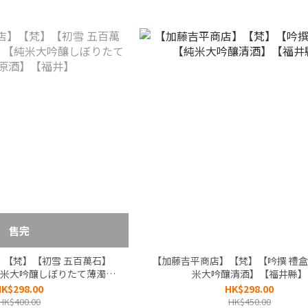
售完
】【梵】【初雪 五百萬石】
【加藤吉平商店】【梵】【吟撰 禮
米大吟釀しぼりたて薄濁生
米大吟釀清酒】【福井縣】
酒】【福井】
K$298.00
HK$298.00
HK$400.00
HK$450.00