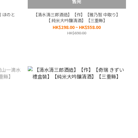
售完
 ほのと
【清水清三郎酒造】【作】【雅乃智 中取り】
】
【 純米大吟釀清酒】【三重縣】
HK$298.00 ~ HK$558.00
HK$690.00