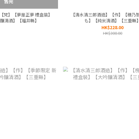
售完
【梵】【夢是正夢 禮盒裝】
【清水清三郎酒造】【作】【穗乃智
釀清酒】【福井縣】
も】【純米清酒】【三重縣
HK$228.00
HK$300.00