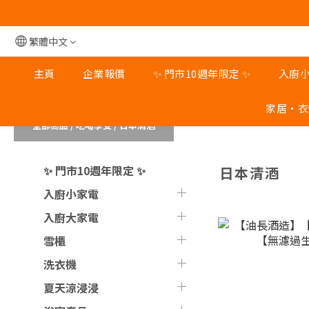
旺角
旺角
繁體中文
主頁
企業報價
✨ 門市10週年限定 ✨
入廚
家居‧衣
全部商品
/
吃喝享受
/
日本清酒
✨ 門市10週年限定 ✨
日本清酒
入廚小家電
入廚大家電
雪櫃
洗衣機
夏天涼浸浸