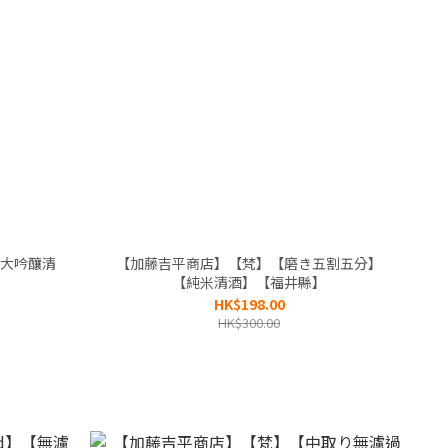
【大吟釀清
【加藤吉平商店】【梵】【磨き五割五分】
【純米清酒】【福井縣】
HK$198.00
HK$300.00