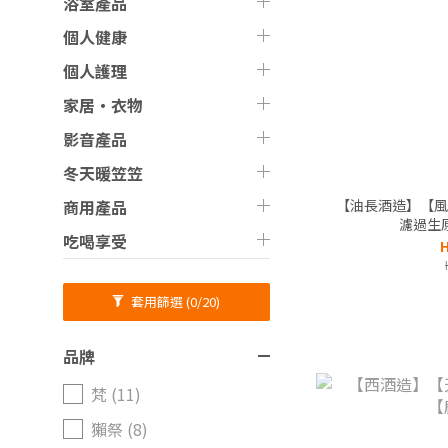
浴室產品
個人健康
個人護理
家居‧衣物
影音產品
冬天暖笠笠
【油長酒造】【風
商用產品
濾過生
吃喝享受
H
套用篩選
(0/20)
品牌
梵 (11)
獺祭 (8)