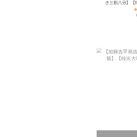
き三割八分】【
酒
H