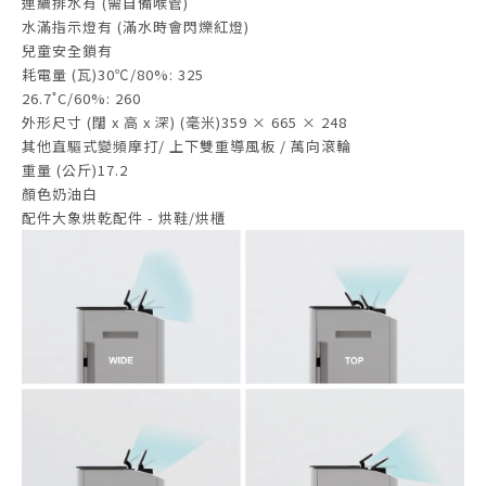
連續排水有 (需自備喉管)
水滿指示燈有 (滿水時會閃爍紅燈)
兒童安全鎖有
耗電量 (瓦)30℃/80%: 325
26.7˚C/60%: 260
外形尺寸 (闊 x 高 x 深) (毫米)359 × 665 × 248
其他直驅式變頻摩打/ 上下雙重導風板 / 萬向滾輪
重量 (公斤)17.2
顏色奶油白
配件大象烘乾配件 - 烘鞋/烘櫃