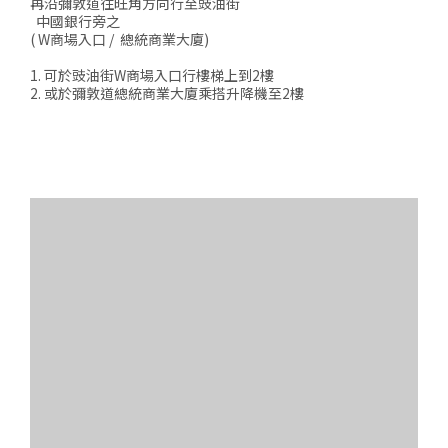
再沿彌敦道往旺角方向行至豉油街
中國銀行旁之
( W商場入口 / 總統商業大廈)
1. 可於豉油街W商場入口行樓梯上到2樓
2. 或於彌敦道總統商業大廈乘搭升降機至2樓