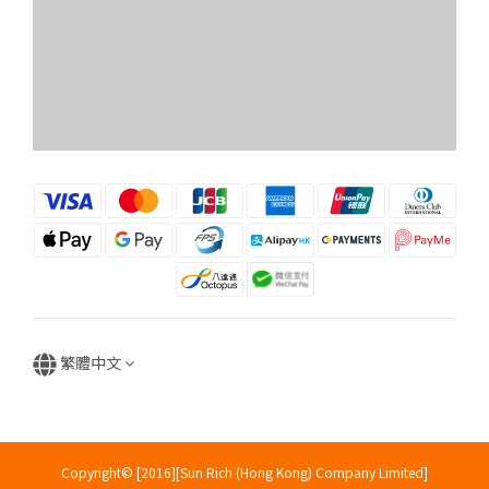
繁體中文
Copyright© [2016][Sun Rich (Hong Kong) Company Limited]