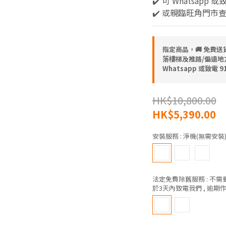
✔️ 可 Whatsapp 或
✔️ 或親臨旺角門市
指定商品，🚚 免費
落樓梯及推路/偏遠地方) 
Whatsapp 或致電 
HK$10,800.00
HK$5,390.00
安裝服務
: 淨機(無需安裝
法定免費除舊服務
: 不
於3天內致電我們 , 逾期