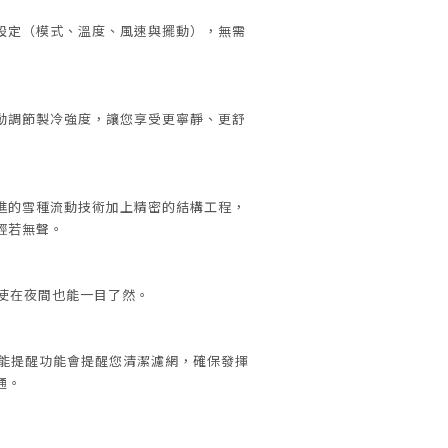
設定（模式、溫度、風速與擺動），無需
動調節製冷強度，讓您享受更寧靜、更舒
進的雪種流動技術加上精密的結構工程，
輕若無聲。
即使在夜間也能一目了然。
後，智能提醒功能會提醒您清潔濾網，確保發揮
通。