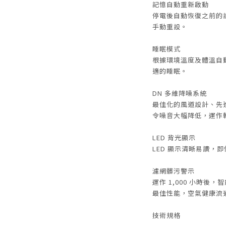
記憶自動重新啟動
停電後自動恢復之前的
手動重設。
睡眠模式
根據環境溫度及體溫自
適的睡眠。
DN 多維降噪系統
最佳化的風道設計、先
令噪音大幅降低，運作
LED 背光顯示
LED 顯示清晰易讀，
濾網髒污警示
運作 1,000 小時
最佳性能，空氣健康流
技術規格