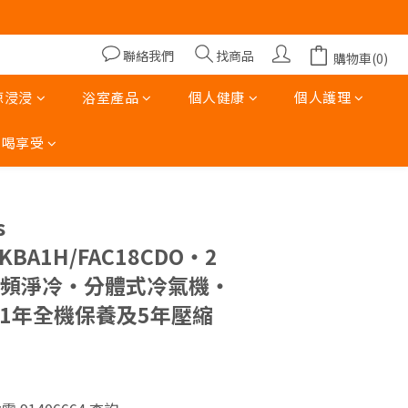
00)
00)
聯絡我們
找商品
購物車(0)
涼浸浸
浴室產品
個人健康
個人護理
吃喝享受
立即購買
s
5KBA1H/FAC18CDO‧2
能變頻淨冷‧分體式冷氣機‧
廠1年全機保養及5年壓縮