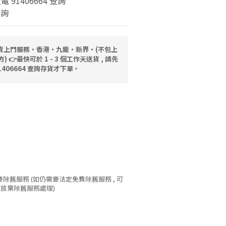
致電 91406664 查詢
查詢
送貨上門服務‧香港‧九龍‧新界‧(不包上
👉最快可於 1 - 3 個工作天送貨 , 請先
91406664 查詢存貨才下單。
)
需要除舊服務 (如仍需要法定免費除舊服務 , 可
作放棄除舊服務處理)