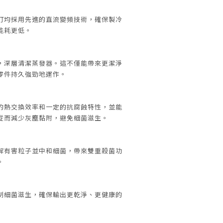
打均採用先進的直流變頻技術，確保製冷
能耗更低。
，深層清潔蒸發器。這不僅能帶來更潔淨
零件持久強勁地運作。
的熱交換效率和一定的抗腐蝕特性，並能
從而減少灰塵黏附，避免細菌滋生。
解有害粒子並中和細菌，帶來雙重殺菌功
。
制細菌滋生，確保輸出更乾淨、更健康的