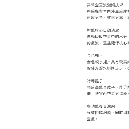
高效全直流變頻技術
壓縮機與室內外風扇摩
速度更快、效率更高、
智能核心自動清潔
自動吸收空氣中的水分
的氣流，還能確保核心
金色翅片
金色親水翅片具有較高
促使冷凝水迅速流走，
冷等離子
釋放高能量離子，能分
能，使室內空氣更清新
多功能複合濾網
強效阻隔細菌，同時抑
空氣。