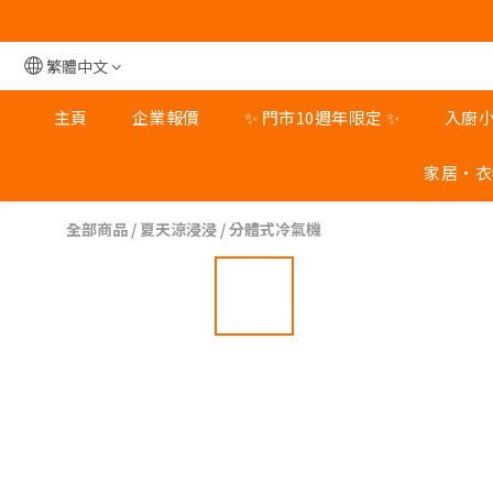
旺角
旺角
繁體中文
主頁
企業報價
✨ 門市10週年限定 ✨
入廚
家居‧衣
全部商品
/
夏天涼浸浸
/
分體式冷氣機