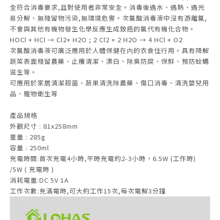
全符合消毒要求,且對使用者非常安全。消毒後遇水、遇熱、遇光
易分解、無殘留物污染,無環境危害。次氯酸消毒液中沒有游離氯,
不會與其他有機物發生化學反應生成致癌的氯代有機化合物。
HOCl + HCl → Cl2+ H2O ; 2 Cl2 + 2 H2O → 4 HCl + O2
次氯酸消毒液可廣泛應用於人體保健在内的衣食住行用。具有降解
蔬菜表面殘留農藥、止癢清潔、漂白、除臭防腐、保鮮、預防蚊蠅
滋生等。
可應用於家居清潔殺菌、蔬果清洗除農藥、傷口消毒、清洗嬰兒用
品、寵物衛生等
產品規格
外觀尺寸 : 81x258mm
重量 : 285g
容量 : 250ml
充電時間:首次充電4小時,平時充電約2-3小時，6.5W (工作時)
/5W ( 充電時 )
消耗電量:DC 5V 1A
工作次數:充滿電時,可大約工作15次,每次電解3分鐘