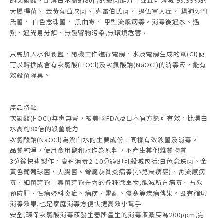
的次氯酸，比漂白水高約80倍的殺菌能力，並且可消滅 99.99%的
大腸桿菌、 金黃葡萄球菌、 克雷伯氏菌、 退伍軍人症、 腸道沙門
氏菌、 白色念珠菌、 黑曲霉、 甲型流感病毒。消毒後遇水、遇
熱、遇光易分解、無殘留物污染,無環境危害。
只需加入水和食鹽，開機工作進行電解，水及電解生成的氯(Cl)便
可以轉換成含有次氯酸(HOCl)及次氯酸鈉(NaOCl)的消毒液，能有
效殺菌除臭。
產品特點
次氯酸(HOCl)無毒無害，被美國FDA及日本官方認可有效，比漂白
水高約80倍的殺菌能力
次氯酸鈉(NaOCl)為漂白水的主要成份，同樣有效殺菌及消毒。
品質純淨，使用食用鹽和水作為原料，不產生其他雜質物質
3分鐘快速製作，高速消毒2-10分鐘即可殺滅包括:白色念珠菌、金
黃色葡萄球菌、大腸菌、脊髓灰質炎病毒(小兒麻痹症)、禽流感病
毒、細菌芽孢、真菌芽孢在内的各種微生物,能滅所有病毒。有效
預防肝、性病婦科炎症、病疾、霍亂、傷寒等疾病傳染。既有確切
消毒效果,也是家庭消毒方便快捷高效小幫手
安全,環保次氯酸消毒液發生器所產生的消毒液濃度為200ppm,完