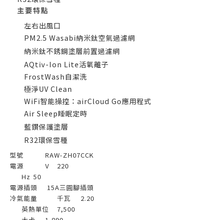
主要特點
左右出風口
PM2.5 Wasabi納米鈦空氣過濾網
納米鈦不銹鋼塗層前置過濾網
AQtiv-Ion Lite活氧離子
FrostWash自潔洗
極淨UV Clean
WiFi智能操控：airCloud Go應用程式
Air Sleep睡眠定時
藍鑽保護塗層
R32環保雪種
型號
RAW-ZH07CCK
電源
V
220
Hz
50
電源插頭
15A三圓腳插頭
冷氣能量
千瓦
2.20
英熱單位
7,500
大卡
1,890