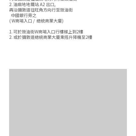
2. 油麻地地鐵站 A2 出口,
再沿彌敦道往旺角方向行至豉油街
中國銀行旁之
( W商場入口 / 總統商業大廈)
1. 可於豉油街W商場入口行樓梯上到2樓
2. 或於彌敦道總統商業大廈乘搭升降機至2樓