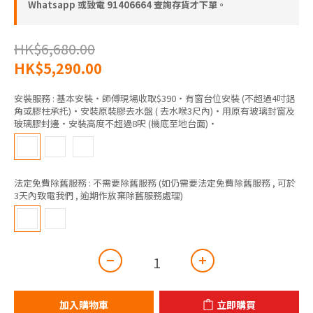
Whatsapp 或致電 91406664 查詢存貨才下單。
HK$6,680.00
HK$5,290.00
安裝服務
: 基本安裝‧師傅現場收取$390‧有窗台位安裝 (不超過4吋鋁
角或膠柱承托)‧安裝原裝膠去水盤 ( 去水喉3尺內)‧用原有玻璃封窗及
玻璃膠封邊‧安裝高度不超過8呎 (機底至地台面)‧
法定免費除舊服務
: 不需要除舊服務 (如仍需要法定免費除舊服務 , 可於
3天內致電我們 , 逾期作放棄除舊服務處理)
加入購物車
立即購買