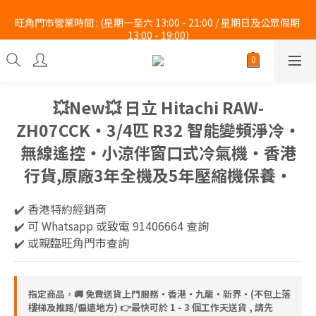
旺角門市營業時間 : (星期一至六 13:00 - 21:00 / 星期日及公眾假期 
旺角門市營業時間 : (星期一至六 13:00 - 21:00 / 星期日及公眾假期 
13:00 - 19:00)
13:00 - 19:00)
 Whatsapp :  9140 6664  Tel : 2997 9450 。 
旺角門市營業時間 : (星期一至六 13:00 - 21:00 / 星期日及公眾假期 
💥New💥 日立 Hitachi RAW-
13:00 - 19:00)
ZH07CCK‧3/4匹 R32 智能變頻淨冷‧
無線遙控‧小涼伴窗口式冷氣機‧香港
行貨,原廠3年全機及5年壓縮機保養‧
✔️ 香港特約經銷商 
✔️ 可 Whatsapp 或致電 91406664 查詢
✔️ 或親臨旺角門市查詢
指定商品，🚚 免費送貨上門服務‧香港‧九龍‧新界‧(不包上落
樓梯及推路/偏遠地方) 👉最快可於 1 - 3 個工作天送貨 , 請先