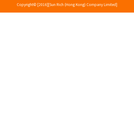
Copyright© [2016][Sun Rich (Hong Kong) Company Limited]