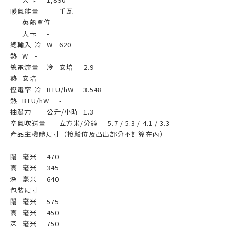
暖氣能量
千瓦
-
英熱單位
-
大卡
-
總輸入
冷
W
620
熱
W
-
總電流量
冷
安培
2.9
熱
安培
-
慳電率
冷
BTU/hW
3.548
熱
BTU/hW
-
抽濕力
公升/小時
1.3
空氣吹送量
立方米/分鐘
5.7 / 5.3 / 4.1 / 3.3
產品主機體尺寸（接駁位及凸出部分不計算在內）
闊
毫米
470
高
毫米
345
深
毫米
640
包裝尺寸
闊
毫米
575
高
毫米
450
深
毫米
750