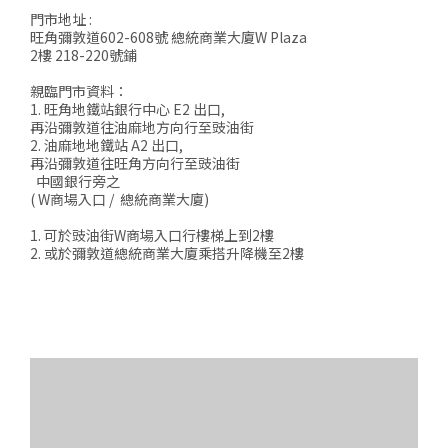
門市地址 :
旺角彌敦道602-608號 總統商業大廈W Plaza
2樓 218-220號鋪
親臨門市資料：
1. 旺角地鐵站銀行中心 E2 出口,
再沿彌敦道往油麻地方向行至豉油街
2. 油麻地地鐵站 A2 出口,
再沿彌敦道往旺角方向行至豉油街
中國銀行旁之
( W商場入口 / 總統商業大廈)
1. 可於豉油街W商場入口行樓梯上到2樓
2. 或於彌敦道總統商業大廈乘搭升降機至2樓