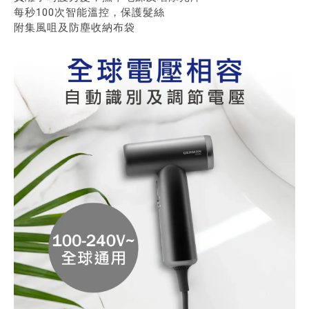
每秒100次智能溫控，保護髮絲
附集風咀及防塵收納布袋