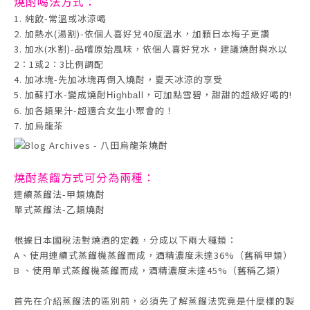
燒酎喝法
方式：
1. 純飲-常溫或冰涼喝
2. 加熱水(湯割)-依個人喜好兌40度溫水，加顆日本梅子更讚
3. 加水(水割)-品嚐原始風味，依個人喜好兌水，建議燒酎與水以
2：1或2：3比例調配
4. 加冰塊-先加冰塊再倒入燒酎，夏天冰涼的享受
5. 加蘇打水-變成燒酎
，可加點雪碧，甜甜的超級好喝的!
Highball
6. 加各類果汁-超適合女生小聚會的！
7. 加烏龍茶
燒酎蒸餾方式
可分為兩種：
連續蒸餾法-甲類燒酎
單式蒸餾法-乙類燒酎
根據日本國稅法對燒酒的定義，分成以下兩大種類：
A、使用連續式蒸餾機蒸餾而成，酒精濃度未達36%（舊稱甲類）
B 、使用單式蒸餾機蒸餾而成，酒精濃度未達45%（舊稱乙類）
首先在介紹蒸餾法的區別前，必須先了解蒸餾法究竟是什麼樣的製