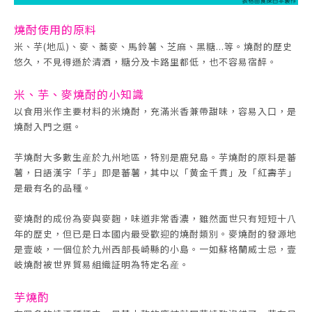
燒酎使用的原料
米、芋(地瓜)、麥、蕎麥、馬鈴薯、芝麻、黑糖...等。燒酎的歷史
悠久，不見得遜於清酒，糖分及卡路里都低，也不容易宿醉。
米、芋、麥燒酎的小知識
以食用米作主要材料的米燒酎，充滿米香兼帶甜味，容易入口，是
燒酎入門之選。
芋燒酎大多數生産於九州地區，特別是鹿兒島。芋燒酎的原料是蕃
薯，日語漢字「芋」即是蕃薯，其中以「黄金千貫」及「紅壽芋」
是最有名的品種。
麥燒酎的成份為麥與麥麴，味道非常香濃，雖然面世只有短短十八
年的歴史，但已是日本國内最受歡迎的燒酎類別。麥燒酎的發源地
是壹岐，一個位於九州西部長崎縣的小島。一如蘇格蘭威士忌，壹
岐燒酎被世界貿易組織証明為特定名産。
芋燒酌