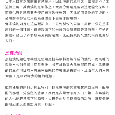
日本人自古以來的主食就是米，因此燒酌的原料之一當然少不了米
這個主角！其實燒酌在製作上，大部分都還是需要透過糖化原料，
而糖化原料就需要先使用米來製作米麴，因此前面提及的芋燒酌、
麥燒酌等都使以米麴為基礎而下去製作的燒酌。
但米燒酌則是在這些種類中，一直到製作的最後一刻都十分注重米
原料的一個種類。傳統製法下的米燒酌香醇濃厚是其特徵，不過近
期也研發出了許多較為清爽的種類，比起傳統的米燒酌來得更為好
入口。
黒糖焼酎
黑糖燒酌顧名思義就是使用黑糖為原料而製作成的燒酌。而黑糖的
製作方式則是將甘蔗熬煮後，將不純物質去除後凝固而成。黑糖燒
酌的生產地目前只有鹿兒島縣的奄美諸島被認可，且酒窖大約只有
30間，是相對稀少的燒酌種類。
雖然使用的原料少見且特別，但黑糖燒酌其實喝起來並沒有一般燒
酌的那種十分強烈的香氣，反而是非常滑順好入口、第一次喝燒酌
的人也能輕易喝下的種類。大概是由於黑糖獨有的甜味、讓整個燒
酌喝起來反而更加清爽、舒服。