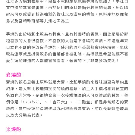
在眾多的燒酒種類中，最基本款的應該就屬芋燒酌沒錯了。芋在日
文中指的其實是番薯，由於使用的原料是糖分較高的番薯，所以喝
起來可以感受到較為強烈的甜味以及濃厚的香氣，原料產地以鹿兒
島以及宮崎縣南部等九州地區為主
芋燒酌由於喝起來較為有特色、且有其獨特的香氣，因此是屬於那
種喜歡的人會很喜歡，不喜歡的人就是不會喝的酒類。不過近年來
日本也不斷的在改良芋燒酌，使用的原料番薯都會經過精選，氣味
較為濃厚或是損傷較多的番薯都會被剔除，為得就是希望能讓不喜
愛芋燒酌味道的人都能嘗試看看，著實的下了非常多功夫呢！
麥燒酌
麥燒酌顧名思義主原料就是大麥，比起芋燒酌來說味道更為單純且
純淨，是大眾比較能夠接受的燒酌種類。加上入手價格相對便宜的
名酒也非常多，是很適合第一次接觸燒酒的人可以嘗試的種類，舉
例像是「いいちこ」、「吉四六」、「二階堂」都是非常知名的麥
燒酌。其中麥燒酌產地也以九州地區最為有名，並以長崎縣壱岐島
以及大分縣為代表。
米燒酌