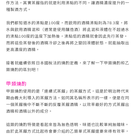
作方法，其實蒸餾指的就是利用沸點的不同，讓酒精濃度提升的一
種製酒方式。
我們都知道水的沸點是100度，而飲用的酒精沸點則為78.3度，將
水與飲用酒精混和（通常是使用釀造酒）將此混和液體在不超過水
的沸點100度的溫度下加熱後，沸點低的酒精就會因此先行蒸發。
而將這些蒸發後的酒精冷卻之後再將之變回液體狀態，就能抽取出
更高濃度的酒精。
接著就繼續依照日本國稅法的燒酌定義，來了解一下甲類燒酌和乙
類燒酌的區別吧！
甲類燒酌
甲類燒酌使用的是「連續式蒸餾」的蒸餾方式，這是於明治時代末
期由義大利導入的蒸餾方法。如同其名稱所表示的一樣，便是在同
一個蒸餾機中不斷不斷的反覆蒸餾酒精，以效率最好的方式蒸餾出
酒精和酒精以外的成分。
這類的燒酌特徵是看起來皆為無色透明、味道也比較單純無雜味。
由於此蒸餾方式比起待會要介紹的乙類單式蒸餾還要來得有效率，