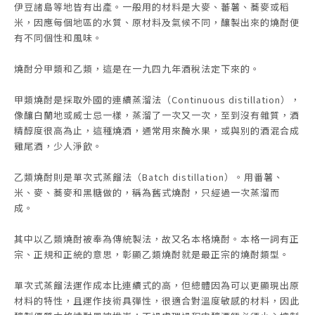
伊豆諸島等地皆有出產。一般用的材料是大麥、蕃薯、蕎麥或稻
米，因應每個地區的水質、原材料及氣候不同，釀製出來的燒酎便
有不同個性和風味。
燒酎分甲類和乙類，這是在一九四九年酒稅法定下來的。
甲類燒酎是採取外國的連續蒸溜法（Continuous distillation），
像釀白蘭地或威士忌一樣，蒸溜了一次又一次，至到沒有雜質，酒
精醇度很高為止，這種燒酒，通常用來醃水果，或與別的酒混合成
雞尾酒，少人淨飲。
乙類燒酎則是單次式蒸餾法（Batch distillation）。用番薯、
米、麥、蕎麥和黑糖做的，稱為舊式燒酎，只經過一次蒸溜而
成。
其中以乙類燒酎被奉為傳統製法，故又名本格燒酎。本格一詞有正
宗、正規和正統的意思，彰顯乙類燒酎就是最正宗的燒酎類型。
單次式蒸餾法運作成本比連續式的高，但總體因為可以更顯現出原
材料的特性，且運作技術具彈性，很適合對溫度敏感的材料，因此