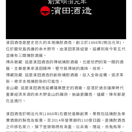
濱田酒造是歷史悠久的本格燒酎酒造，創立於1868年(明治元年)，
位於鹿兒島西邊的串木野市，由濱田家族經營，延續到現今第五代
並擁有三間燒酎酒廠。
傳兵衛藏: 這是濱田酒造的傳統燒酎酒廠，也是他們的第一間的酒
廠，主要是秉承濱田精神，堅守其傳統的風味，技術。
傳藏院藏: 這是濱田酒造的創新燒酎酒廠，投入全新設備，追求革
新，尋求本格燒酎新的可能性。
金山藏: 這是濱田酒造延續薩摩歷史的酒廠，座落於過去薩摩時代
重要經濟來源的串木野金山的礦洞，無論是釀造，儲藏，陳年都是
在此進行。
濱田酒造於明治元年(1868年)在鹿兒島縣創業，業務包括燒酎及果
實酒類的製造及販賣。至2014年營業額約130億日圓，是燒酎酒造
之中排名第六。旗下登錄銘柄有海童、伝兵衞、隱蔵、赤兔馬等。