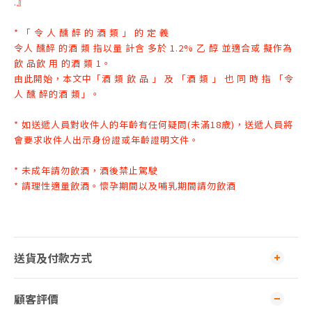
.』
* 「 令 人 醺 醉 的 酒 類 」 的 定 義
令人 醺醉 的酒 類 指以量 計含 多於 1.2% 乙 醇 並適合或 擬作為
飲 品飲 用 的
酒 類 1。
由此開始，本文中「酒 類 飲 品 」 及 「酒 類 」 也 同 時 指 「令
人 醺 醉
的酒 類」。
* 如送遞人員對收件人的年齡有任何疑問(未滿18歲)，送遞人員將
會要求收件人出示身份證或年齡證明文件
。
* 未成年請勿飲酒，酒後禁止駕駛
* 請理性適量飲酒。懷孕期間以及哺乳期間請勿飲酒
送貨及付款方式
顧客評價