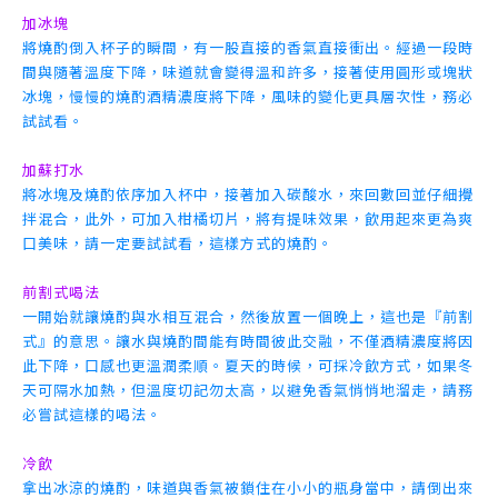
加冰塊
將燒酌倒入杯子的瞬間，有一股直接的香氣直接衝出。經過一段時
間與隨著溫度下降，味道就會變得溫和許多，接著使用圓形或塊狀
冰塊，慢慢的燒酌酒精濃度將下降，風味的變化更具層次性，務必
試試看。
加蘇打水
將冰塊及燒酌依序加入杯中，接著加入碳酸水，來回數回並仔細攪
拌混合，此外，可加入柑橘切片，將有提味效果，飲用起來更為爽
口美味，請一定要試試看，這樣方式的燒酌。
前割式喝法
一開始就讓燒酌與水相互混合，然後放置一個晚上，這也是『前割
式』的意思。讓水與燒酌間能有時間彼此交融，不僅酒精濃度將因
此下降，口感也更溫潤柔順。夏天的時候，可採冷飲方式，如果冬
天可隔水加熱，但溫度切記勿太高，以避免香氣悄悄地溜走，請務
必嘗試這樣的喝法。
冷飲
拿出冰涼的燒酌，味道與香氣被鎖住在小小的瓶身當中，請倒出來