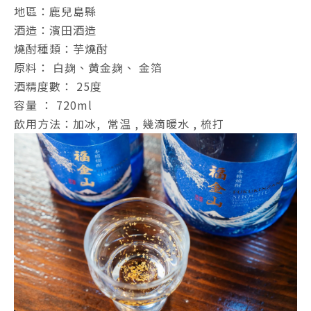
地區：鹿兒島縣
酒造：濱田酒造
燒酎種類：芋燒酎
原料
： 白麹、黄金麹、 金箔
酒精度數
： 25度
容量 ： 720ml
飲用方法：加冰, 常温 , 幾滴暖水 , 梳打