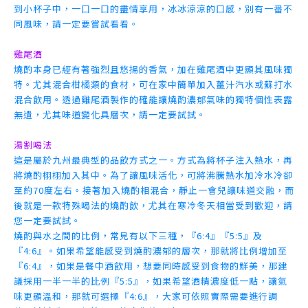
到小杯子中，一口一口的盡情享用，冰冰涼涼的口感，別有一番不
同風味，請一定要嘗試看看。
雞尾酒
燒酌本身已經有著強烈且悠揚的香氣，加在雞尾酒中更顯其風味獨
特。尤其混合柑橘類的食材，可在家中簡單加入薑汁汽水或蘇打水
混合飲用。透過雞尾酒製作的確能讓燒酌濃郁氣味的獨特個性表露
無遺，尤其味道變化具層次，請一定要試試。
湯割喝法
這是屬於九州最典型的品飲方式之一。方式為將杯子注入熱水，再
將燒酌栩栩加入其中。為了讓風味活化，可將沸騰熱水加冷水冷卻
至約70度左右。接著加入燒酌相混合，靜止一會兒讓味道交融，而
後就是一款特殊喝法的燒酌飲，尤其在寒冷冬天相當受到歡迎，請
您一定要試試。
燒酌與水之間的比例，常見有以下三種，『6:4』『5:5』及
『4:6』。如果希望能感受到燒酌濃郁的層次，那就將比例增加至
『6:4』，如果是餐中酒飲用，想要同時感受到食物的鮮美，那建
議採用一半一半的比例『5:5』，如果希望酒精濃度低一點，讓氣
味更顯溫和，那就可選擇『4:6』，大家可依照實際需要進行調