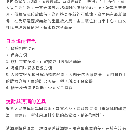
現時蒸餾所有3間，伝兵衞蔵是首間蒸餾所，明治元年已存在，蔵
人以手造仕込，一直守護著本格燒酎的伝統的心、技、味等重要元
素。傳藏院蔵位於臨海，為創造更多新的可能性，蔵內保有最新設
備，杜氏都是歴練無數的重量級人馬。金山蔵位於山市中心，由女
杜氏主理製造過程，追求概念式商品。
日本燒酎
特色
1. 價錢相對便宜
2. 保存方便
3. 飲用方式多樣，可純飲亦可做調酒基底
4. 特色口味繁多搭餐方便
5. 人體有很多種分解酒精的酵素，大部分的酒類需要三到四種以上
的酵素分解，而燒酎只需要一種，所以不易宿醉
6. 糖分及卡路里都低，受到女性喜愛
燒酎與清酒的差異
很多人以為燒酎等同清酒，其實不然，清酒是單指用米發酵的釀造
酒，而還有一種使用原料多樣的蒸餾酒，稱為"燒酎"。
清酒屬釀造酒類，燒酒屬蒸餾酒類。兩者最主要的差別在於有没有