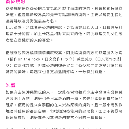
蕎麥燒酌
蕎麥燒酌是以蕎麥的果實為原料製作而成的燒酌，具有其獨特得為
味道，但是屬於較為柔和先帶有點甜味的燒酌。主要以蕎麥生長地
長野縣以及北海道最為有名。
比起番薯、米或者是麥燒酌來說，更為清爽且易入口，且和許多料
理都十分的搭，加上卡路里相對來說來的低，因此非常受到女性或
者是在意健康的人的喜愛。
正統來說因為燒酒酒精濃度較高，因此喝燒酒的方式都是加入冰塊
（稱作on the rock，日文寫作ロック）或是兑水（日文寫作水割
り）這兩種方式，但喬麥燒酌卻是混合了蕎麥水才能更提升燒酌和
蕎麥的美味，喝起來也會更加溫順好喝，十分特別有趣。
泡盛
如果有去過沖繩遊玩的人，一定能在當地觀光小店中發現泡盛這種
酒類吧！沒錯，泡盛也是日本燒酒的一種，它是沖繩縣獨有的燒酌
種類，使用的是來自泰國的在來米為原料的燒酌。且一般來說製作
燒酒時使用的都是白麴，但唯獨泡盛使用的是黑麴，因此不管從哪
個角度來說，泡盛都是和其他燒酌非常不同的一種種類。