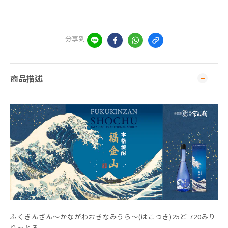
分享到
商品描述
ふくきんざん～かながわおきなみうら～(はこつき)25ど 720みり
りっとる