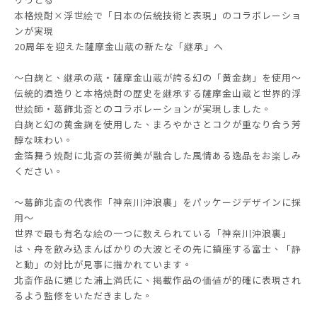
本格焼酎×浮世絵で「日本の伝統技術と表現」のコラボレーショ
ンが実現
20周年を迎えた薩摩金山蔵の新たな「継承」へ
～白麹と、継承の蔵・薩摩金山蔵が誇る幻の「黄金麹」を使用～
伝統的酒造りと本格焼酎の歴史を継承する薩󠄀摩金山蔵と世界的浮
世絵師・葛飾北斎とのコラボレーションが実現しました。
白麹と幻の黄金麹を使用した、まろやかさとコクが重なり合う芳
醇な味わい。
金箔舞う焼酎に北斎の芸術美が融合した風情ある逸品をお楽しみ
ください。
～葛飾北斎の代表作「神奈川沖浪裏」をパッケージデザインに採
用～
世界で最も有名な絵の一つに数えられている「神奈川沖浪裏」
は、舟を飲み込まんばかりの大波とその先に鎮座する富士、「静
と動」の対比が見事に描かれています。
北斎作品に通じた浦上満氏に、掲載作品の価値が的確に表現され
るよう監修をいただきました。