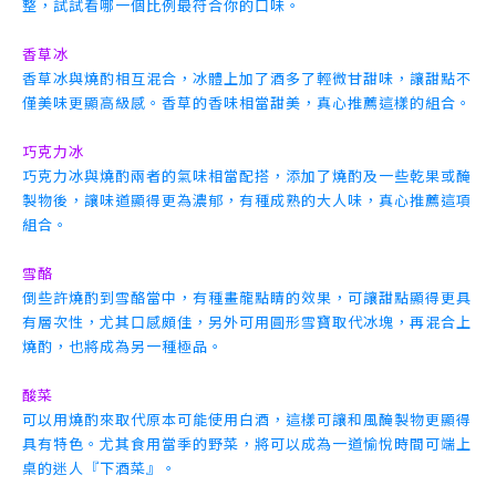
整，試試看哪一個比例最符合你的口味。
香草冰
香草冰與燒酌相互混合，冰體上加了酒多了輕微甘甜味，讓甜點不
僅美味更顯高級感。香草的香味相當甜美，真心推薦這樣的組合。
巧克力冰
巧克力冰與燒酌兩者的氣味相當配搭，添加了燒酌及一些乾果或醃
製物後，讓味道顯得更為濃郁，有種成熟的大人味，真心推薦這項
組合。
雪酪
倒些許燒酌到雪酪當中，有種畫龍點睛的效果，可讓甜點顯得更具
有層次性，尤其口感頗佳，另外可用圓形雪寶取代冰塊，再混合上
燒酌，也將成為另一種極品。
酸菜
可以用燒酌來取代原本可能使用白酒，這樣可讓和風醃製物更顯得
具有特色。尤其食用當季的野菜，將可以成為一道愉悅時間可端上
桌的迷人『下酒菜』。