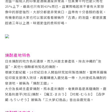
泡盛一般給人的印象是酒精濃度非常高，但其實平均也是只有在
25%上下，最高也只有到43%而已。且實際喝起來不會有大家想
像中的那麼強烈，大部分都是非常爽口，且帶有十分香醇的香氣。
有機會的話大家也可以嘗試看看被稱作「古酒」的泡盛，都是放置
超過三年以上酒，味道更佳的柔和好喝。
燒酎產地特色
日本燒酎的地方色彩濃厚，而九州是主要產區，除去沖繩的"泡
盛"，其他七個縣都有知名的燒酎。
根據文獻紀載，16世紀日本人開始研究如何製造燒酎，當時蒸餾機
從印度支那傳入琉球，再輾轉進入鹿兒島一帶，九州便成為燒酎的
發源地，被稱為「燒酎王國」。
大分及長崎主產麥燒酎，熊本產米燒酎，奄美群島是黑糖燒酎，鹿
兒島則是芋(地瓜)燒酎。【魔王-まおう】【村尾-むらお】【森伊
藏-もりいぞう】被稱為「三大夢幻逸品」皆出自鹿兒島。