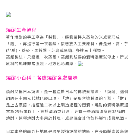
燒酎生產過程
著作燒酎的手工序為「製麴」，將麴菌拌入蒸熟的米或麥形成
「麴」，再進行第一次發酵，接著放入主要原料，像是米、麥、芋
(地瓜)、蕎麥、馬鈴薯、芝麻或黑糖...多達三十種類。
蒸餾製法，只經過一次蒸餾，蒸餾到想要的酒精濃度就停止，所以
原料的風味非常強烈，地方色彩濃厚。
燒酎小百科：各處燒酎各處風味
燒酎又稱日本燒酒，是一種產於日本的傳統蒸餾酒。「燒酎」這個
詞語在中國元代就已經出現，「燒」是形容這種酒的辛烈，「酎」
是上古漢語，指經過二次以上製造過程的烈酒。燒酎的酒精濃度通
常為25%或以上，高於清酒或紅酒，更有一些酒精濃度達35%的
燒酎，這種燒酎大多用於料理，或是混合其他飲料製作成雞尾酒。
日本本島的南九州地區是最早製造燒酎的地區，在長崎縣壹岐島與