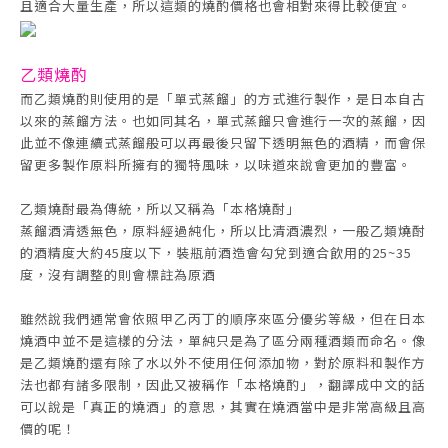
且適合大量生產，所以這類的燒酌價格也會相對來得比較便宜。
乙類燒酌
而乙類燒酌則使用的是「單式蒸餾」的方式進行製作，是日本自古
以來的蒸餾方法。也如同其名，單式蒸餾只會進行一次的蒸餾，因
此並不像連續式蒸餾般可以再最後只留下透明無色的酒精，而會保
留更多製作原料所擁有的獨特風味，以味道來說會更加的豐富。
乙類燒酎最為傳統，所以又稱為「本格燒酎」
蒸餾酒清透無色，原料經過純化，所以比清酒濃烈，一般乙類燒酎
的酒精度大約45度以下，裝瓶前酒造會勾兌到適合飲用的25~35
度，沒有調整的則會標註為原酒
雖然說我們通常會依照甲乙丙丁的順序來區分優劣等級，但在日本
燒酒中並不是這樣的分法，單純只是為了區分兩種酒類而命名。像
是乙類燒酌還有除了水以外不使用任何添加物，對於原料和製作方
法也都有諸多限制，因此又被稱作「本格燒酌」，翻譯成中文的話
可以說是「真正的燒酒」的意思，其實在燒酒當中是非常高級且高
價的呢！