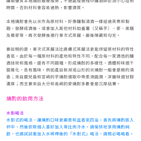
釀製優質本格燒酎最被推崇；不過處理過程中釀酒師必須小心控制
時間，否則材料會容易過熱，影響酒質。
本格燒酎會先以米作為原材料，好像釀製清酒一樣經過蒸煮和製
麴，發酵成酒後，或會加入其他材料如番薯（又稱芋）、麥、黑糖
及蕎麥等，再次發酵後進行單次式蒸餾，最後陳藏和勾兌。
要說明的是，單次式蒸餾法比連續式蒸餾法更能保留原材料的特性
香氣。由於每一種原材料的產地和特性不同，配合每一家酒造的釀
酒技術和風格，還有不同麴種，形成燒酎的多樣性，酒體和味道千
變萬化，各有風味。例如產自新潟或山形的米燒酎一般會是婉約清
香；來自鹿兒島和宮崎的芋燒酎進取中帶柔滑圓潤，深層味道甘醇
濃厚；而主要來自大分和長崎的麥燒酎多數會是沉厚結實。
燒酌的飲用方法
水割喝法
水割式的喝法，讓燒酌口味更顯柔和且香氣四溢。首先將燒酌放入
杯中，然後依照個人喜好加入等比例冷水。請愉快地享用燒酌純
飲，也請試試看加入水稀釋後的『水割式』喝法，請務必喝喝看。