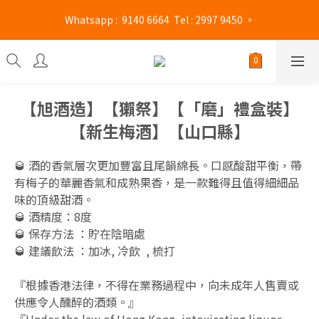
旺角門市營業時間 : (星期一至六 13:00 - 21:00 / 星期日及公眾假期 
旺角門市營業時間 : (星期一至六 13:00 - 21:00 / 星期日及公眾假期 
13:00 - 19:00)
13:00 - 19:00)
 Whatsapp :  9140 6664  Tel : 2997 9450 。 
旺角門市營業時間 : (星期一至六 13:00 - 21:00 / 星期日及公眾假期 
【旭酒造】【獺祭】【「磨」禮盒裝】
13:00 - 19:00)
【新生梅酒】【山口縣】
🥃 酒的香氣層次更加豐富且尾韻綿長。口感酸甜平衡，帶
有梅子的華麗香氣和成熟果香，是一款難得且值得細細品
味的頂級甜酒。
🥃 酒精度：8度
🥃 保存方法 ：貯在陰暗處
🥃 建議飲法 ：加冰, 冷飲  , 梳打
『根據香港法律，不得在業務過程中，向未成年人售賣或
供應令人醺醉的酒類。』