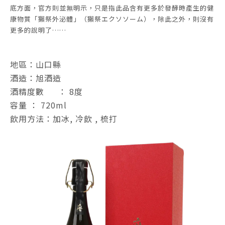
底方面，官方則並無明示，只是指此品含有更多於發酵時產生的健
康物質「獺祭外泌體」（獺祭エクソソーム），除此之外，則沒有
更多的說明了……
地區：山口縣
酒造：旭酒造
酒精度數
： 8度
容量 ： 720ml
飲用方法：加冰, 冷飲 , 梳打