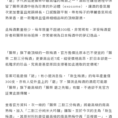
「磨」字代表這是獺祭中最高檔的梅酒之一，酒款在釀造過程中保
留了獺祭清酒中極為珍貴的外泌體（exosome），讓酒的香氣層
次更加豐富且尾韻綿長。口感酸甜平衡，帶有梅子的華麗香氣和成
熟果香，是一款難得且值得細細品味的頂級甜酒。
此梅酒數量極少，每年限量不超過300瓶，非常稀有，深受梅酒愛
好者和獺祭粉絲追捧，亦常被視為日本梅酒中的夢幻逸品。
「獺祭」旗下最頂級的一款梅酒，官方售價比原本已不便宜的「獺
祭 二割三分梅酒」更要高出近7成，縱使價格高昂，於日本卻是一
瓶難求的珍品，究竟是甚麼原因支撐著如此進取的定價呢?
答案可能是個「謎」! 有小道消息指，「新生梅酒」的每年產量僅
300支，亦有人從外盒上的「磨」字，猜測此梅酒的酒底可能跟
「獺祭」旗下最高級的「獺祭 磨之先驅」有關，不過卻不見官方
証實此類傳聞。
查看官方資料，次一級的「獺祭 二割三分梅酒」將最高級的南高
熟梅，加入「二割三分純米大吟釀」釀製。至於今次的主角「新生
梅酒」，其原材料則是從最高級的南高熟梅中再「百裡選一」。酒