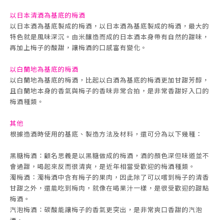
以日本清酒為基底的梅酒
以日本酒為基底製成的梅酒，以日本酒為基底製成的梅酒，最大的
特色就是風味深沉。由米釀造而成的日本酒本身帶有自然的甜味，
再加上梅子的酸甜，讓梅酒的口感富有變化。
以白蘭地為基底的梅酒
以白蘭地為基底的梅酒，比起以白酒為基底的梅酒更加甘甜芳醇，
且白蘭地本身的香氣與梅子的香味非常合拍，是非常香甜好入口的
梅酒種類。
其他
根據造酒時使用的基底、製造方法及材料，還可分為以下幾種：
黑糖梅酒：顧名思義是以黑糖做成的梅酒，酒的顏色深但味道並不
會過甜，喝起來反而很清爽，是近年相當受歡迎的梅酒種類。
濁梅酒：濁梅酒中含有梅子的果肉，因此除了可以嚐到梅子的清香
甘甜之外，還能吃到梅肉，就像在喝果汁一樣，是很受歡迎的甜點
梅酒。
汽泡梅酒：碳酸能讓梅子的香氣更突出，是非常爽口香甜的汽泡