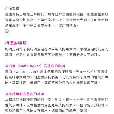
白加賀梅
白加賀梅出現在江戶時代，現在日本全國都有種植，但主要生產地
還是以關東地區為主。與南高梅一樣，果實相當大顆，果肉細緻飽
滿纖維少，不但適合做成梅干，也能用來造酒。
梅酒的種類
梅酒是將梅子長時間浸泡在酒中製成的果實酒，根據浸泡時使用的
基酒，成品也會有著各種不同的風味，主要可分為以下幾種：
以白酒（white liquor）為基底的梅酒
白酒（white liquor）原本是用來製作啾嗨（チューハイ）等酒類
的無味甲類燒酌，因此做成梅酒後，可以保持梅子原本的香氣與風
味，算是梅酒中最順口、即使不善飲酒的人也能輕鬆喝下肚。
以本格燒酎為基底的梅酒
本格燒酌根據使用的原料（麥、地瓜、玄米、米等）而呈現不同的
香氣及風味，以本格燒酌為基底製成的梅酒，不但保留了其特性，
還能將梅子的風味完整釋出，讓梅酒的口感更加濃郁。