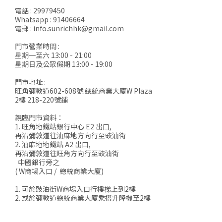
電話 : 29979450
Whatsapp : 91406664
電郵 : info.sunrichhk@gmail.com
門市營業時間 :
星期一至六 13:00 - 21:00
星期日及公眾假期 13:00 - 19:00
門市地址 :
旺角彌敦道602-608號 總統商業大廈W Plaza
2樓 218-220號鋪
親臨門市資料：
1. 旺角地鐵站銀行中心 E2 出口,
再沿彌敦道往油麻地方向行至豉油街
2. 油麻地地鐵站 A2 出口,
再沿彌敦道往旺角方向行至豉油街
中國銀行旁之
( W商場入口 / 總統商業大廈)
1. 可於豉油街W商場入口行樓梯上到2樓
2. 或於彌敦道總統商業大廈乘搭升降機至2樓