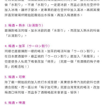
做「水割り」，不過「水割り」一定是冰飲，而且必須先在空杯中
加入冰塊，讓杯子變冰，更專業的是在空杯中加入滿冰，再將其攪
拌直到玻璃杯開始起霧結出水珠後，再加入梅酒跟水。
3. 梅酒 + 熱水（お湯割り）
跟燒酎喝法同理，加水冰飲的是「水割り」，而改加入熱水的叫做
「お湯割り」。
4. 梅酒 + 加茶（ウーロン割り）
同樣也是跟燒酎一樣的喝法，加茶的喝法叫做「ウーロン割り」，
在日本居酒屋中，最正統的「ウーロン割り」是加入「烏龍茶」，
但是很多人私底下喝會改加「綠茶」（就是一個「有酒精的梅子綠
茶」的概念啦！）
5. 梅酒 + 可樂
除了最一開始說的加入梳打水或雪碧，其實很多帶汽泡的飲料也很
適合搭配，而一直以來「梅子加可樂」就是台灣常見的喝法，改加
梅酒口味同理，而且多了酒精喝起來會更佳、愉快！
6. 梅酒 + 啤酒