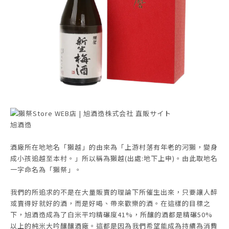
旭酒造
酒廠所在地地名「獺越」的由來為「上游村落有年老的河獺，變身
成小孩追越至本村。」所以稱為獺越(出處:地下上申)。由此取地名
一字命名為「獺祭」。
我們的所追求的不是在大量販賣的理論下所催生出來，只要讓人醉
或賣得好就好的酒，而是好喝、帶來歡樂的酒。在這樣的目標之
下，旭酒造成為了白米平均精碾度41%，所釀的酒都是精碾50%
以上的純米大吟釀釀酒廠。這都是因為我們希望能成為持續為消費