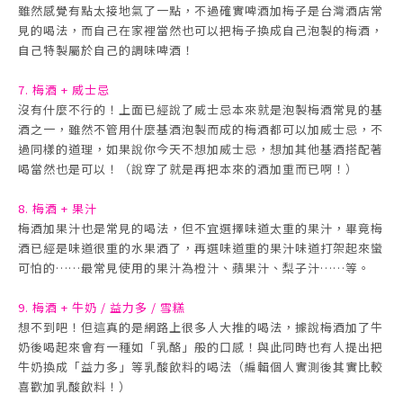
雖然感覺有點太接地氣了一點，不過確實啤酒加梅子是台灣酒店常
見的喝法，而自己在家裡當然也可以把梅子換成自己泡製的梅酒，
自己特製屬於自己的調味啤酒！
7. 梅酒 + 威士忌
沒有什麼不行的！上面已經說了威士忌本來就是泡製梅酒常見的基
酒之一，雖然不管用什麼基酒泡製而成的梅酒都可以加威士忌，不
過同樣的道理，如果說你今天不想加威士忌，想加其他基酒搭配著
喝當然也是可以！（說穿了就是再把本來的酒加重而已啊！）
8. 梅酒 + 果汁
梅酒加果汁也是常見的喝法，但不宜選擇味道太重的果汁，畢竟梅
酒已經是味道很重的水果酒了，再選味道重的果汁味道打架起來蠻
可怕的……最常見使用的果汁為橙汁、蘋果汁、梨子汁……等。
9. 梅酒 + 牛奶 / 益力多 / 雪糕
想不到吧！但這真的是網路上很多人大推的喝法，據說梅酒加了牛
奶後喝起來會有一種如「乳酪」般的口感！與此同時也有人提出把
牛奶換成「益力多」等乳酸飲料的喝法（編輯個人實測後其實比較
喜歡加乳酸飲料！）