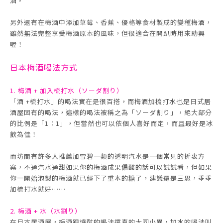
酒。
另外還有在梅酒中添加草莓、香蕉、優格等食材製成的變種梅酒，
雖然無法完整享受梅酒原本的風味，但很適合在開趴時用來助興
喔！
日本梅酒喝法方式
1. 梅酒 + 加入梳打水（ソーダ割り）
「酒 +梳打水」的喝法實在是很百搭，而梅酒加梳打水也是日式居
酒屋固有的喝法，這樣的喝法被稱之為「ソーダ割り」，絕大部分
的比例是「1：1」，但當然也可以依個人喜好而定，而且最好是冰
飲為佳！
而坊間有許多人推薦加雪碧一類的透明汽水是一個常見的折衷方
案，不過汽水過甜如果你的梅酒成果偏酸的話可以試試看，但如果
你一開始泡製的梅酒就已經下了重本的糖了，建議還是三思，乖乖
加梳打水就好……
2. 梅酒 + 水（水割り）
在日本居酒屋，梅酒跟燒酎的喝法還真的大同小異，加水的喝法叫