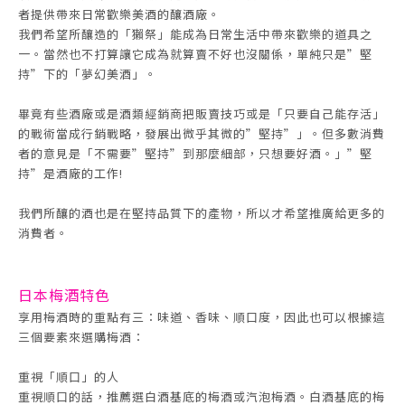
者提供帶來日常歡樂美酒的釀酒廠。
我們希望所釀造的「獺祭」能成為日常生活中帶來歡樂的道具之
一。當然也不打算讓它成為就算賣不好也沒關係，單純只是”堅
持”下的「夢幻美酒」。
畢竟有些酒廠或是酒類經銷商把販賣技巧或是「只要自己能存活」
的戰術當成行銷戰略，發展出微乎其微的”堅持”」。但多數消費
者的意見是「不需要”堅持”到那麼細部，只想要好酒。」”堅
持”是酒廠的工作!
我們所釀的酒也是在堅持品質下的產物，所以才希望推廣給更多的
消費者。
日
本
梅酒
特色
享用梅酒時的重點有三：味道、香味、順口度，因此也可以根據這
三個要素來選購梅酒：
重視「順口」的人
重視順口的話，推薦選白酒基底的梅酒或汽泡梅酒。白酒基底的梅