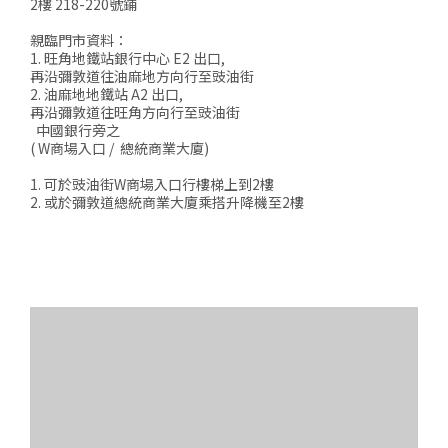
2樓 218-220號鋪
親臨門市資料：
1. 旺角地鐵站銀行中心 E2 出口,
再沿彌敦道往油麻地方向行至豉油街
2. 油麻地地鐵站 A2 出口,
再沿彌敦道往旺角方向行至豉油街
中國銀行旁之
( W商場入口 / 總統商業大廈)
1. 可於豉油街W商場入口行樓梯上到2樓
2. 或於彌敦道總統商業大廈乘搭升降機至2樓