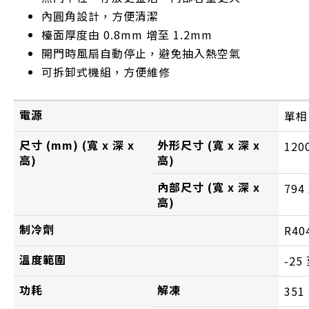
內圓角設計，方便清潔
檯面厚度由 0.8mm 增至 1.2mm
開門時風扇自動停止，避免抽入熱空氣
可拆卸式機組，方便維修
電源
單相
尺寸 (mm) (寬 x 深 x
外形尺寸 (寬 x 深 x
120
高)
高)
內部尺寸 (寬 x 深 x
794
高)
制冷劑
R40
溫度範圍
-25 
功耗
解凍
351