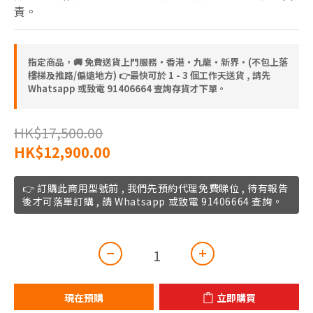
責。
指定商品，🚚 免費送貨上門服務‧香港‧九龍‧新界‧(不包上落
樓梯及推路/偏遠地方) 👉最快可於 1 - 3 個工作天送貨 , 請先
Whatsapp 或致電 91406664 查詢存貨才下單。
HK$17,500.00
HK$12,900.00
👉 訂購此商用型號前 , 我們先預約代理免費睇位 , 待有報告
後才可落單訂購 , 請 Whatsapp 或致電 91406664 查詢。
現在預購
立即購買