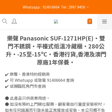
旺角門市營業時間 : (星期一至六 13:00 - 21:00 / 星期日及公眾假期 
 Whatsapp :  9140 6664  Tel : 2997 9450 。 
13:00 - 19:00)
旺角門市營業時間 : (星期一至六 13:00 - 21:00 / 星期日及公眾假期 
13:00 - 19:00)
樂聲 Panasonic SUF-1271HP(E)‧雙
門不銹鋼‧平檯式低溫冷藏櫃‧280公
升‧-25至-15ºC‧香港行貨,香港及澳門
原廠1年保養‧
✔️ 樂聲‧香港特約經銷商 
✔️ 可 Whatsapp 或致電 91406664 查詢
✔️ 或親臨旺角門市查詢
● 此產品只供商業用途。
● 如沒有預約上門睇位服務，顧客需自行量度安裝呎吋。
如有任何錯漏而引致未能正常擺放或安裝，本公司概不負