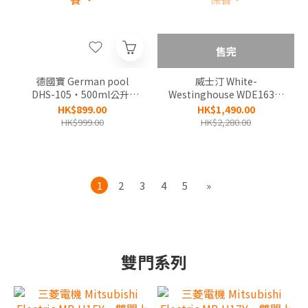
售完
德國寶 German pool
威士汀 White-
DHS-105‧500ml公升/
Westinghouse WDE163‧
日‧2合1 UVC迷你抽濕機
16公升/日‧時間制壓縮式
HK$899.00
HK$1,490.00
+環保除濕‧香港行貨,原廠
抽濕機‧香港行貨,原廠1年
HK$999.00
HK$2,280.00
1年保養 ‧
保養‧
1
2
3
4
5
»
雙門系列