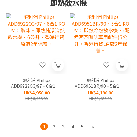
即熱飲水機
飛利浦 Philips
飛利浦 Philips
ADD6922CG/97‧6合1 RO
ADD6951BR/90‧5合1 RO
UV-C 製冰‧即熱純淨冷熱
UV-C 即熱冷熱飲水機‧(配
HK$4,950.00
HK$4,190.00
飲水機‧6公升‧香港行貨,
備茗茶咖啡專用配件)6公
HK$6,488.00
HK$5,488.00
原廠2年保養‧
升‧香港行貨,原廠2年保
養‧
1
2
3
4
5
»