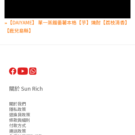
【DAIYAME】 單一蒸餾番薯本格【芋】燒酎【荔枝清香】
⏩
【鹿兒島縣】
關於 Sun Rich
關於我們
隱私政策
退換貨政策
條款與細則
付款方式
運送政策