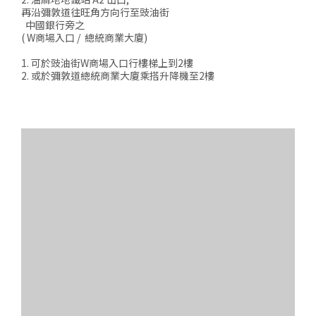
再沿彌敦道往旺角方向行至豉油街
中國銀行旁之
( W商場入口 / 總統商業大廈)
1. 可於豉油街W商場入口行樓梯上到2樓
2. 或於彌敦道總統商業大廈乘搭升降機至2樓