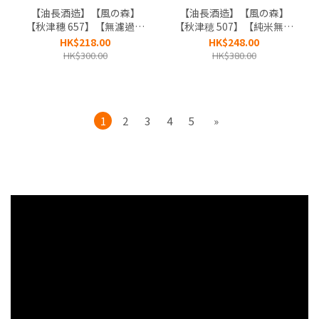
【油長酒造】【風の森】
【油長酒造】【風の森】
【秋津穗 657】【無濾過生
【秋津穂 507】【純米無濾
原酒】【奈良縣】
過生原酒】【奈良縣】
HK$218.00
HK$248.00
HK$300.00
HK$380.00
1
2
3
4
5
»