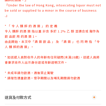
『Under the law of Hong Kong, intoxicating liquor must not
be sold or supplied to a minor in the course of business
.』
* 「 令 人 醺 醉 的 酒 類 」 的 定 義
令人 醺醉 的酒 類 指以量 計含 多於 1.2% 乙 醇 並適合或 擬作為
飲 品飲 用 的
酒 類 1。
由此開始，本文中「酒 類 飲 品 」 及 「酒 類 」 也 同 時 指 「令
人 醺 醉
的酒 類」。
* 如送遞人員對收件人的年齡有任何疑問(未滿18歲)，送遞人員將
會要求收件人出示身份證或年齡證明文件
。
* 未成年請勿飲酒，酒後禁止駕駛
* 請理性適量飲酒。懷孕期間以及哺乳期間請勿飲酒
送貨及付款方式