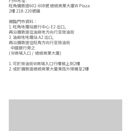
門市地址 :
旺角彌敦道602-608號 總統商業大廈W Plaza
2樓 218-220號鋪
親臨門市資料：
1. 旺角地鐵站銀行中心 E2 出口,
再沿彌敦道往油麻地方向行至豉油街
2. 油麻地地鐵站 A2 出口,
再沿彌敦道往旺角方向行至豉油街
中國銀行旁之
( W商場入口 / 總統商業大廈)
1. 可於豉油街W商場入口行樓梯上到2樓
2. 或於彌敦道總統商業大廈乘搭升降機至2樓