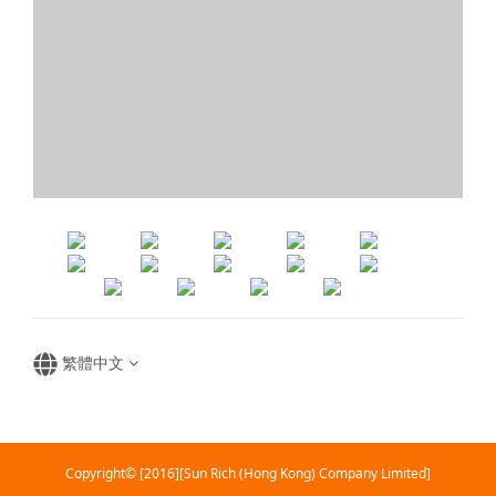
繁體中文
Copyright© [2016][Sun Rich (Hong Kong) Company Limited]