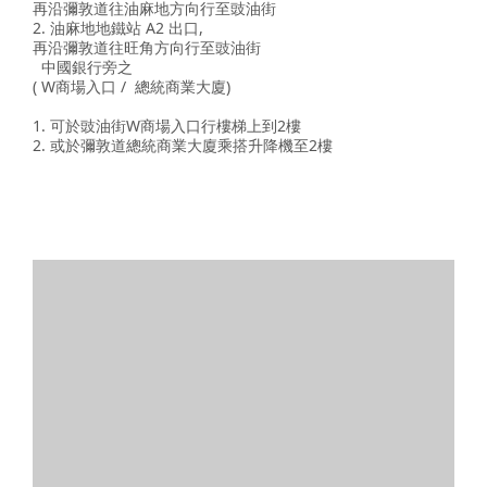
再沿彌敦道往油麻地方向行至豉油街
2. 油麻地地鐵站 A2 出口,
再沿彌敦道往旺角方向行至豉油街
中國銀行旁之
( W商場入口 / 總統商業大廈)
1. 可於豉油街W商場入口行樓梯上到2樓
2. 或於彌敦道總統商業大廈乘搭升降機至2樓