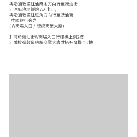
再沿彌敦道往油麻地方向行至豉油街
2. 油麻地地鐵站 A2 出口,
再沿彌敦道往旺角方向行至豉油街
中國銀行旁之
( W商場入口 / 總統商業大廈)
1. 可於豉油街W商場入口行樓梯上到2樓
2. 或於彌敦道總統商業大廈乘搭升降機至2樓