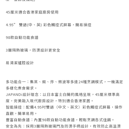
45厘米適合香港家庭廚房使用
4.95” 雙語(中、英) 彩色觸控式屏幕，簡易操控
98款自動功能食譜
3層隔熱玻璃，防燙設計更安全
易清潔爐腔設計
多功能合一：集蒸、焗、炸、微波等多達24種烹調模式，一機滿足
多樣化煮食需求。
JAPANDi設計理念：以日本富士白簡約風格呈現，45厘米標準高
度，完美融入現代廚房設計，特別適合香港家居。
智能操控：配備4.95吋雙語（中文、英文）彩色觸控式屏幕，操作
直觀，簡單易用。
豐富自動食譜：內置98款自動功能食譜，輕鬆烹調各式佳餚。
安全為先：採用3層隔熱玻璃門及防燙手柄設計，有效防止高溫燙