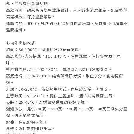
傷，並設有兒童鎖功能。
高效清潔：納米易潔塗層爐腔設計，大大減少清潔難度，配合多種
清潔模式，保持爐腔潔淨。
精準溫控：從60°C純蒸到230°C熱風對流烤焗，提供廣泛且精準的
溫度控制。
多功能烹調模式
純蒸：60-100°C，適用於各種蒸煮菜餚。
高溫蒸氣/大火快蒸：110-140°C，快速蒸煮，保持食材原汁原
味。
熱風對流烤/炸：100-230°C，實現氣炸和均勻烤焗效果。
蒸氣烤焗：100-250°C，結合蒸氣與烤焗，鎖住水分，食物更鮮
嫩。
烤焗：50-230°C，傳統烤焗模式，適用於蛋糕、肉類等。
上管熱風：50-230°C，提供上層加熱，適合烘烤表面金黃。
發酵：25-45°C，為麵團提供理想發酵環境。
變頻微波：提供800瓦、640瓦、400瓦、160瓦、80瓦五級火力選
擇，快速加熱或解凍。
解凍：智能解凍功能。
風乾：適用於製作乾果等。