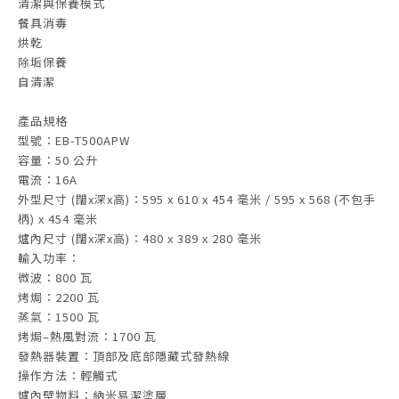
清潔與保養模式
餐具消毒
烘乾
除垢保養
自清潔
產品規格
型號：EB-T500APW
容量：50 公升
電流：16A
外型尺寸 (闊x深x高)：595 x 610 x 454 毫米 / 595 x 568 (不包手
柄) x 454 毫米
爐內尺寸 (闊x深x高)：480 x 389 x 280 毫米
輸入功率：
微波：800 瓦
烤焗：2200 瓦
蒸氣：1500 瓦
烤焗–熱風對流：1700 瓦
發熱器裝置：頂部及底部隱藏式發熱線
操作方法：輕觸式
爐內壁物料：納米易潔塗層