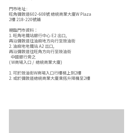
門市地址 :
旺角彌敦道602-608號 總統商業大廈W Plaza
2樓 218-220號鋪
親臨門市資料：
1. 旺角地鐵站銀行中心 E2 出口,
再沿彌敦道往油麻地方向行至豉油街
2. 油麻地地鐵站 A2 出口,
再沿彌敦道往旺角方向行至豉油街
中國銀行旁之
( W商場入口 / 總統商業大廈)
1. 可於豉油街W商場入口行樓梯上到2樓
2. 或於彌敦道總統商業大廈乘搭升降機至2樓