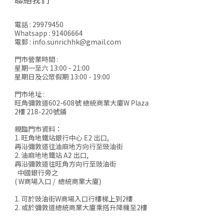
電話 : 29979450
Whatsapp : 91406664
電郵 : info.sunrichhk@gmail.com
門市營業時間 :
星期一至六 13:00 - 21:00
星期日及公眾假期 13:00 - 19:00
門市地址 :
旺角彌敦道602-608號 總統商業大廈W Plaza
2樓 218-220號鋪
親臨門市資料：
1. 旺角地鐵站銀行中心 E2 出口,
再沿彌敦道往油麻地方向行至豉油街
2. 油麻地地鐵站 A2 出口,
再沿彌敦道往旺角方向行至豉油街
中國銀行旁之
( W商場入口 / 總統商業大廈)
1. 可於豉油街W商場入口行樓梯上到2樓
2. 或於彌敦道總統商業大廈乘搭升降機至2樓