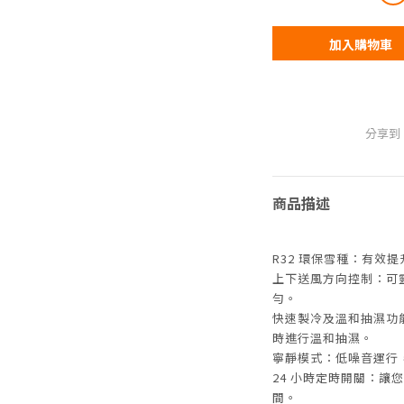
加入購物車
分享到
商品描述
R32 環保雪種：有效
上下送風方向控制：可
勻。
快速製冷及溫和抽濕功
時進行溫和抽濕。
寧靜模式：低噪音運行
24 小時定時開關：讓
間。