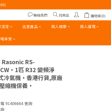
00)
00)
聯絡我們
找商品
購物車(0)
00)
涼浸浸
浴室產品
個人健康
個人護理
吃喝享受
立即購買
Rasonic RS-
9CW‧1匹 R32 變頻淨
式冷氣機‧香港行貨,原廠
年壓縮機保養‧
致電 91406664 查詢
查詢