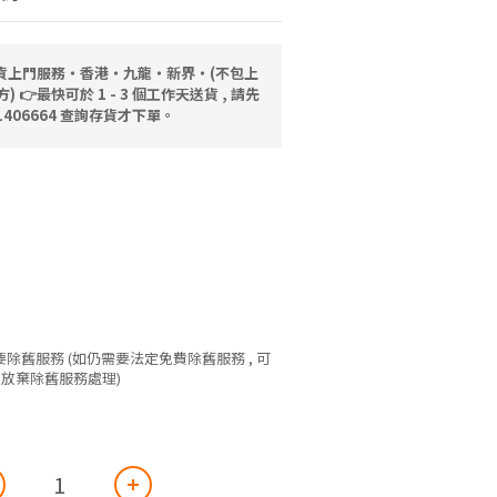
送貨上門服務‧香港‧九龍‧新界‧(不包上
👉最快可於 1 - 3 個工作天送貨 , 請先
91406664 查詢存貨才下單。
)
需要除舊服務 (如仍需要法定免費除舊服務 , 可
作放棄除舊服務處理)