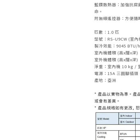
藍鑽散熱器：加強抗腐
命。
附無線遙控器：方便隨
匹數：1.0 匹
型號：RS-U9CW (室內機
製冷效能：9045 BTU/h (
室內機體積 (高x闊x深)：29
室外機體積 (高x闊x深)：34
淨重：室內機 10 kg / 
電源：15A 三圓腳插頭 
產地：亞洲
* 產品以實物為準。產
或會有差異。
* 產品規格如有更改, 