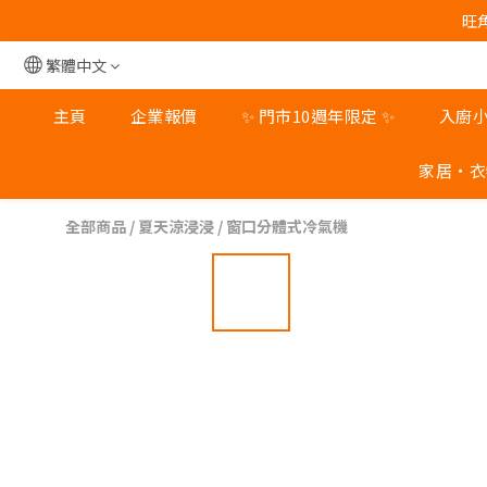
旺角
旺角
繁體中文
旺角
主頁
企業報價
✨ 門市10週年限定 ✨
入廚
家居‧衣
全部商品
/
夏天涼浸浸
/
窗口分體式冷氣機