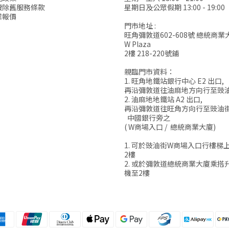
費除舊服務條款
星期日及公眾假期 13:00 - 19:00
業報價
門市地址 :
旺角彌敦道602-608號 總統商業
W Plaza
2樓 218-220號鋪
親臨門市資料：
1. 旺角地鐵站銀行中心 E2 出口,
再沿彌敦道往油麻地方向行至豉
2. 油麻地地鐵站 A2 出口,
再沿彌敦道往旺角方向行至豉油
中國銀行旁之
( W商場入口 / 總統商業大廈)
1. 可於豉油街W商場入口行樓梯
2樓
2. 或於彌敦道總統商業大廈乘搭
機至2樓