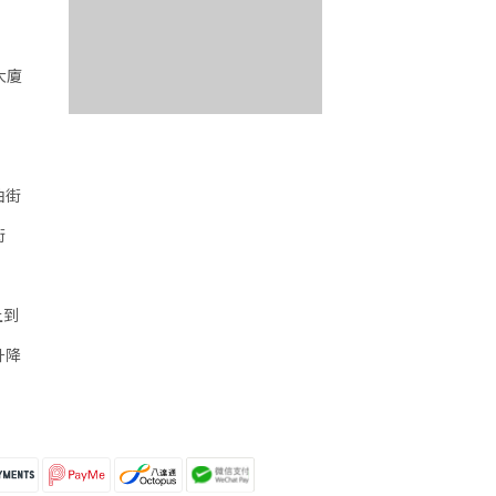
大廈
油街
街
上到
升降