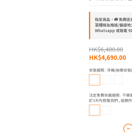
指定商品，🚚 免費
落樓梯及推路/偏遠地方) 
Whatsapp 或致電 
HK$6,480.00
HK$4,690.00
安裝服務
: 淨機(無需安裝
法定免費除舊服務
: 不
於3天內致電我們 , 逾期