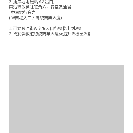
2. 油麻地地鐵站 A2 出口,
再沿彌敦道往旺角方向行至豉油街
中國銀行旁之
( W商場入口 / 總統商業大廈)
1. 可於豉油街W商場入口行樓梯上到2樓
2. 或於彌敦道總統商業大廈乘搭升降機至2樓