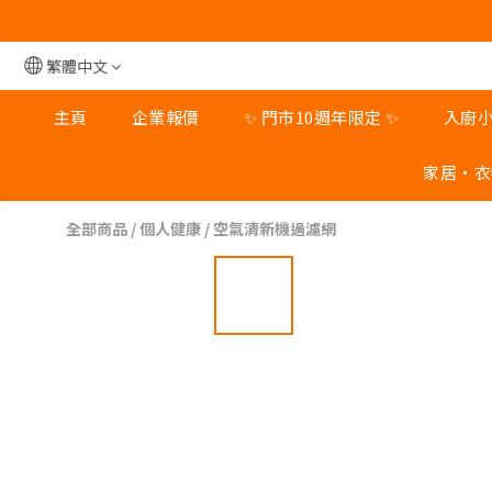
旺角
旺角
繁體中文
主頁
企業報價
✨ 門市10週年限定 ✨
入廚
家居‧衣
全部商品
/
個人健康
/
空氣清新機過濾網