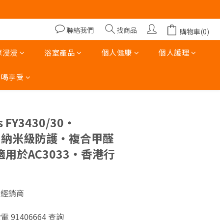
00)
00)
聯絡我們
找商品
購物車(0)
涼浸浸
浴室產品
個人健康
個人護理
吃喝享受
s FY3430/30‧
ect 納米級防護‧複合甲醛
適用於AC3033‧香港行
經銷商 
售
致電 91406664 查詢