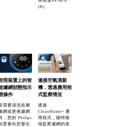
率高達99.96%
(8)。
按照裝置上的智
連接空氣清新
能濾網狀態指示
機，透過應用程
燈操作
式監察情況
當需要清洗前層
透過
濾網或更換濾網
CleanHome+ 應
時，您的 Philips
用程式，隨時隨
裝置會向您發出
地監察濾網的使