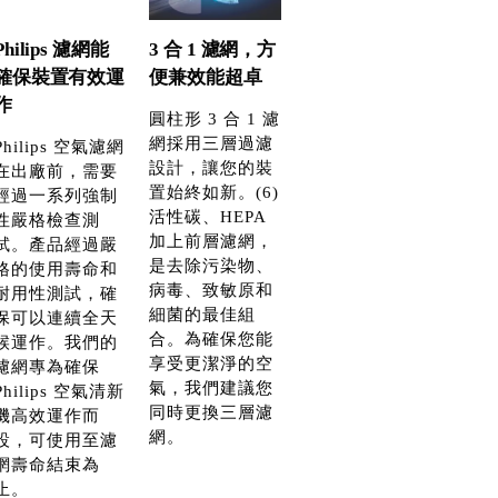
Philips 濾網能
3 合 1 濾網，方
確保裝置有效運
便兼效能超卓
作
圓柱形 3 合 1 濾
網採用三層過濾
Philips 空氣濾網
設計，讓您的裝
在出廠前，需要
置始終如新。(6)
經過一系列強制
活性碳、HEPA
性嚴格檢查測
加上前層濾網，
試。產品經過嚴
是去除污染物、
格的使用壽命和
病毒、致敏原和
耐用性測試，確
細菌的最佳組
保可以連續全天
合。為確保您能
候運作。我們的
享受更潔淨的空
濾網專為確保
氣，我們建議您
Philips 空氣清新
同時更換三層濾
機高效運作而
網。
設，可使用至濾
網壽命結束為
止。