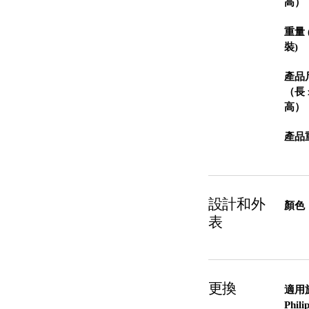
高）
重量 
裝)
產品
（長 
高）
產品
設計和外
顏色
表
更換
適用
Phil