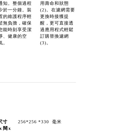
通知。整個過程
用壽命和狀態
少於一分鐘。裝
(2)。在濾網需要
置的維護程序輕
更換時接獲提
鬆無負擔，確保
醒，更可直接透
您能時刻享受潔
過應用程式輕鬆
淨、健康的空
訂購替換濾網
氣。
(3)。
尺寸
256*256 *330 毫米
x 闊 x