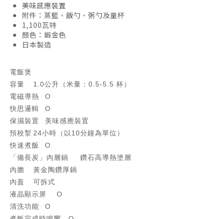
美味感應裝置
附件：蒸籃、飯勺、粥勺及量杯
1,100瓦特
顏色：鍛金色
日本製造
電飯煲
容量
1.0公升（米量：0.5-5.5 杯）
電磁導熱
O
快思邏輯
O
保濕裝置
美味感應裝置
預校掣
24小時（以10分鐘為單位）
快速煮飯
O
「備長炭」內層鍋
鑽石高導熱塗層
內膽
黃金陶鑽厚鍋
內蓋
可拆式
液晶顯示屏
O
清洗功能
O
煮飯完成時鳴響
O