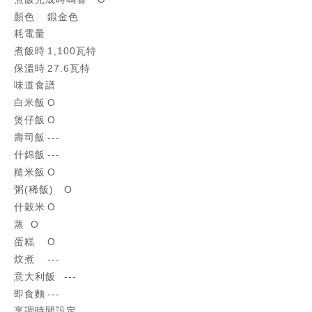
顏色
鍛金色
耗電量
煮飯時
1,100瓦特
保溫時
27.6瓦特
味道食譜
白米飯
O
煲仔飯
O
壽司飯
---
什錦飯
---
糙米飯
O
粥(稀飯)
O
什穀米
O
蒸
O
蛋糕
O
炆煮
---
意大利飯
---
即食麵
---
烹調時間設定