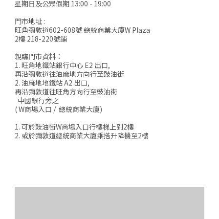
星期日及公眾假期 13:00 - 19:00
門市地址 :
旺角彌敦道602-608號 總統商業大廈W Plaza
2樓 218-220號鋪
親臨門市資料：
1. 旺角地鐵站銀行中心 E2 出口,
再沿彌敦道往油麻地方向行至豉油街
2. 油麻地地鐵站 A2 出口,
再沿彌敦道往旺角方向行至豉油街
中國銀行旁之
( W商場入口 / 總統商業大廈)
1. 可於豉油街W商場入口行樓梯上到2樓
2. 或於彌敦道總統商業大廈乘搭升降機至2樓