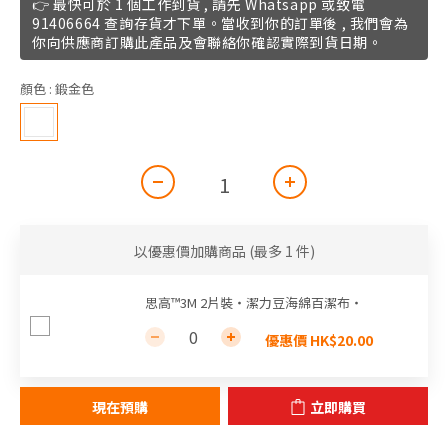
👉 最快可於 1 個工作到貨 , 請先 Whatsapp 或致電
91406664 查詢存貨才下單。當收到你的訂單後 , 我們會為
你向供應商訂購此產品及會聯絡你確認實際到貨日期。
顏色
: 鍛金色
以優惠價加購商品
(最多 1 件)
思高™3M 2片裝‧潔力豆海綿百潔布‧
優惠價 HK$20.00
現在預購
立即購買