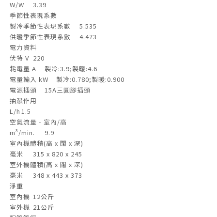
W/W
3.39
季節性表現系數
製冷季節性表現系數
5.535
供暖季節性表現系數
4.473
電力資料
伏特 V
220
耗電量 A
製冷:3.9;製暖:4.6
電量輸入 kW
製冷:0.780;製暖:0.900
電源插頭
15A三圓腳插頭
抽濕作用
L/h
1.5
空氣流量 - 室內/高
m³/min.
9.9
室內機體積(高 x 闊 x 深)
毫米
315 x 820 x 245
室外機體積(高 x 闊 x 深)
毫米
348 x 443 x 373
淨重
室內機
12公斤
室外機
21公斤