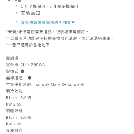
保養
1 年全機保用，5 年壓縮機保用
安裝需知
冷氣機製冷量與房間面積參考
*安裝/維修是否需要搭棚，視現場環境而訂。
**自體潔淨功能是保持熱交換器的清潔，而非清洗過濾網。
***暫只適用於香港地區
空調機
室外機
CU-HZ9BWA
變頻式
●
無線遙控
●
空氣淨化系統
nanoeX Mark 3+nanoe-G
製冷效能
Btu/h
9,045
kW
2.65
製暖效能
Btu/h
9,045
kW
2.65
冷凍效益