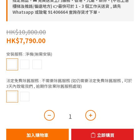
指定商品，🚚 免費送貨上門服務‧香港‧九龍‧新界‧(不包上落
樓梯及推路/偏遠地方) 👉最快可於 1 - 3 個工作天送貨 , 請先
Whatsapp 或致電 91406664 查詢存貨才下單。
HK$10,800.00
HK$7,790.00
安裝服務
: 淨機(無需安裝)
法定免費除舊服務
: 不需要除舊服務 (如仍需要法定免費除舊服務 , 可於
3天內致電我們 , 逾期作放棄除舊服務處理)
加入購物車
立即購買