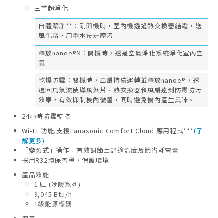
三重超淨化
自體潔淨**︰剛開機時，室內機透過熱交換器結霜，送
風化霜，用霜水帶走塵污
釋放nanoe®X︰開機時，透過空氣淨化系統淨化室內空
氣
乾燥防霉︰關機時，風扇持續運轉並釋放nanoe®，透
過回風氣流使導風葉片、熱交換器和風扇達到防霉防污
效果，有效抑制機內黴菌，同時避免機內產生異味。
24小時防霉監控
Wi-Fi 功能,支援Panasonic Comfort Cloud 應用程式***
(了
解更多)
「變頻式」操作，有效調節至舒適溫度及節省耗電量
採用R32環保雪種，保護環境
產品效能
1 匹 (冷暖系列)
9,045 Btu/h
1級能源標籤