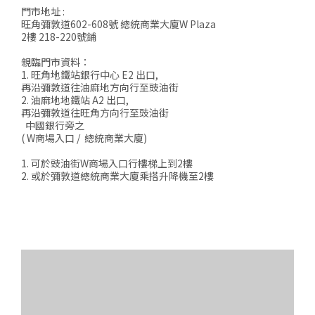
門市地址 :
旺角彌敦道602-608號 總統商業大廈W Plaza
2樓 218-220號鋪
親臨門市資料：
1. 旺角地鐵站銀行中心 E2 出口,
再沿彌敦道往油麻地方向行至豉油街
2. 油麻地地鐵站 A2 出口,
再沿彌敦道往旺角方向行至豉油街
中國銀行旁之
( W商場入口 / 總統商業大廈)
1. 可於豉油街W商場入口行樓梯上到2樓
2. 或於彌敦道總統商業大廈乘搭升降機至2樓