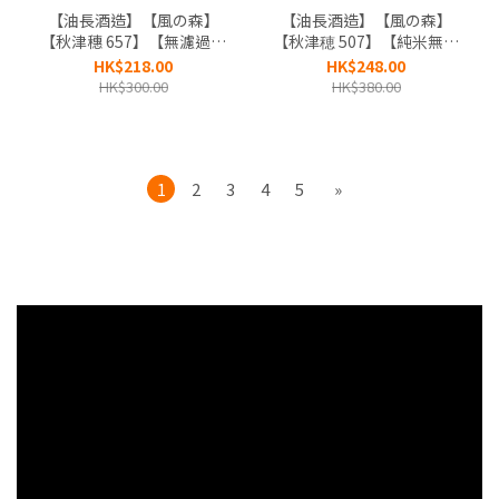
【油長酒造】【風の森】
【油長酒造】【風の森】
【秋津穗 657】【無濾過生
【秋津穂 507】【純米無濾
原酒】【奈良縣】
過生原酒】【奈良縣】
HK$218.00
HK$248.00
HK$300.00
HK$380.00
1
2
3
4
5
»