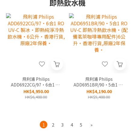
即熱飲水機
飛利浦 Philips
飛利浦 Philips
ADD6922CG/97‧6合1 RO
ADD6951BR/90‧5合1 RO
UV-C 製冰‧即熱純淨冷熱
UV-C 即熱冷熱飲水機‧(配
HK$4,950.00
HK$4,190.00
飲水機‧6公升‧香港行貨,
備茗茶咖啡專用配件)6公
HK$6,488.00
HK$5,488.00
原廠2年保養‧
升‧香港行貨,原廠2年保
養‧
1
2
3
4
5
»