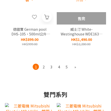
售完
德國寶 German pool
威士汀 White-
DHS-105‧500ml公升/
Westinghouse WDE163‧
日‧2合1 UVC迷你抽濕機
16公升/日‧時間制壓縮式
HK$899.00
HK$1,490.00
+環保除濕‧香港行貨,原廠
抽濕機‧香港行貨,原廠1年
HK$999.00
HK$2,280.00
1年保養 ‧
保養‧
1
2
3
4
5
»
雙門系列