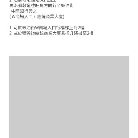
再沿彌敦道往旺角方向行至豉油街
中國銀行旁之
( W商場入口 / 總統商業大廈)
1. 可於豉油街W商場入口行樓梯上到2樓
2. 或於彌敦道總統商業大廈乘搭升降機至2樓