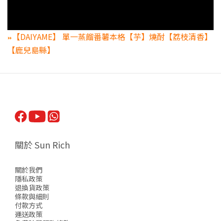
【DAIYAME】 單一蒸餾番薯本格【芋】燒酎【荔枝清香】
⏩
【鹿兒島縣】
關於 Sun Rich
關於我們
隱私政策
退換貨政策
條款與細則
付款方式
運送政策