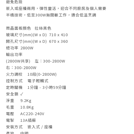
避免危險
嵌入或座檯兩用，彈性靈活，迎合不同廚房及個人需要
半橋技術，低至300W無間斷工作，適合低溫烹調
微晶面板顏色
拉絲黑色
玻璃尺寸(mm)(W x D)
710 x 410
開孔尺寸(mm)(W x D)
670 x 360
總功率
2800W
輸出功率
(2800W共享)
左：300-2800W
右：300-2800W
火力調校
10段(0-2800W)
控制方式
電子輕觸式
定時關機
1分鐘 - 3小時59分鐘
安全鎖
✓
淨重
9.2Kg
毛重
10.8Kg
電壓
AC220-240V
電掣
13A插蘇
安裝方式
嵌入式 / 座檯
產地
中國