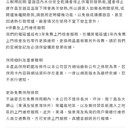
∆解釋說明:當器皿內水份完全乾燒會停止供電到發熱板,爐會停止
運作直至器皿溫度下降會再次發熱,所以請客人如需長時間使用,或
開爐後離開廚房,請選用定時關機功能，以免做成燒燶器皿，甚至
因過熱引致壞爐，最差情況在使用不當下發生意外。
#保養及上門維修服務
我們的電磁爐設有3年免費上門檢查服務，在購買電磁爐3年內免費
上門檢查及包零件更換維修，更換微晶面板需另外收費。請於我們
的官網登記及必須保留購買發票收據。
保用細則及重要聲明
本產品保用範圍及條件以本公司官方網站最新公布之條款為準。若
保用卡內容與網站資料存在差異，一律以網頁版本為最終依據，恕
不另行通知。
更新免費保用條款
不論是否在免費保用期內，本公司不提供長洲、坪洲、南丫島及大
嶼山（東涌及愉景灣除外）等離島地區，以及需持禁區紙進入之地
區的上門維修服務。此外，東涌、愉景灣及馬灣的用戶需繳付維修
人員交通費用，方可安排上門服務，具體金額將另行報價。