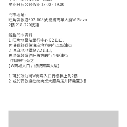
星期日及公眾假期 13:00 - 19:00
門市地址 :
旺角彌敦道602-608號 總統商業大廈W Plaza
2樓 218-220號鋪
親臨門市資料：
1. 旺角地鐵站銀行中心 E2 出口,
再沿彌敦道往油麻地方向行至豉油街
2. 油麻地地鐵站 A2 出口,
再沿彌敦道往旺角方向行至豉油街
中國銀行旁之
( W商場入口 / 總統商業大廈)
1. 可於豉油街W商場入口行樓梯上到2樓
2. 或於彌敦道總統商業大廈乘搭升降機至2樓