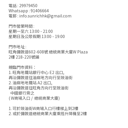
電話 : 29979450
Whatsapp : 91406664
電郵 : info.sunrichhk@gmail.com
門市營業時間 :
星期一至六 13:00 - 21:00
星期日及公眾假期 13:00 - 19:00
門市地址 :
旺角彌敦道602-608號 總統商業大廈W Plaza
2樓 218-220號鋪
親臨門市資料：
1. 旺角地鐵站銀行中心 E2 出口,
再沿彌敦道往油麻地方向行至豉油街
2. 油麻地地鐵站 A2 出口,
再沿彌敦道往旺角方向行至豉油街
中國銀行旁之
( W商場入口 / 總統商業大廈)
1. 可於豉油街W商場入口行樓梯上到2樓
2. 或於彌敦道總統商業大廈乘搭升降機至2樓