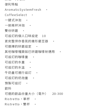
便利特點
AromaticSystemFresh •
CoffeeSelect •
一鍵式沖泡 •
一按兩杯沖泡 •
雙份研磨 •
可設訂的個人口味設定 10
更完整保存香氣的錐形磨豆器 •
可選擇的研磨設定 •
其他咖啡種類如已研磨咖啡粉適用 •
可設訂的咖啡量 •
可設訂的水量 •
可設訂的水溫 •
牛奶量可進行設訂 •
可設訂的奶泡量 •
預製可設訂 •
飲料
可選的飲品份量大小（毫升） 20-300
Ristretto，單杯 •
Ristretto，雙杯 •