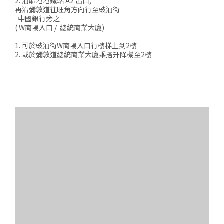
2. 油麻地地鐵站 A2 出口,
再沿彌敦道往旺角方向行至豉油街
中國銀行旁之
( W商場入口 / 總統商業大廈)
1. 可於豉油街W商場入口行樓梯上到2樓
2. 或於彌敦道總統商業大廈乘搭升降機至2樓