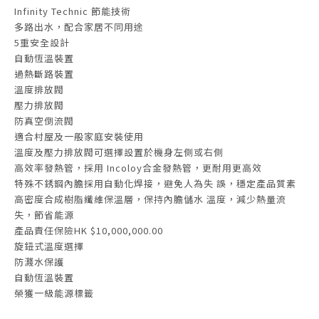
Infinity Technic 節能技術
多路出水，配合家居不同用途
5重安全設計
自動恆溫裝置
過熱斷路裝置
溫度排放閥
壓力排放閥
防真空倒流閥
適合村屋及一般家庭安裝使用
溫度及壓力排放閥可選擇設置於機身左側或右側
高效率發熱管，採用 Incoloy合金發熱管，更耐用更高效
特殊不銹鋼內膽採用自動化焊接，避免人為失 誤，穩定產品質素
高密度合成樹脂纖維保溫層，保持內膽儲水 溫度，減少熱量流
失，節省能源
產品責任保險HK $10,000,000.00
旋鈕式溫度選擇
防濺水保護
自動恆溫裝置
榮獲一級能源標籤