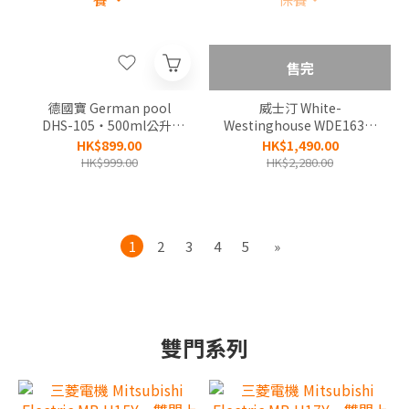
售完
德國寶 German pool
威士汀 White-
DHS-105‧500ml公升/
Westinghouse WDE163‧
日‧2合1 UVC迷你抽濕機
16公升/日‧時間制壓縮式
HK$899.00
HK$1,490.00
+環保除濕‧香港行貨,原廠
抽濕機‧香港行貨,原廠1年
HK$999.00
HK$2,280.00
1年保養 ‧
保養‧
1
2
3
4
5
»
雙門系列