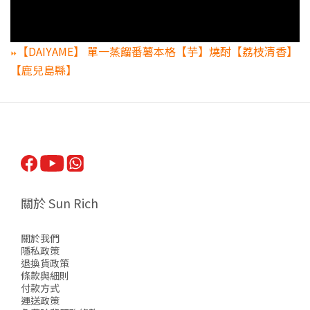
【DAIYAME】 單一蒸餾番薯本格【芋】燒酎【荔枝清香】
⏩
【鹿兒島縣】
關於 Sun Rich
關於我們
隱私政策
退換貨政策
條款與細則
付款方式
運送政策