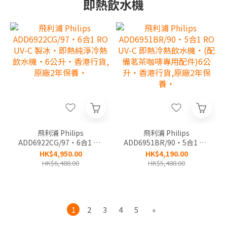
即熱飲水機
飛利浦 Philips
飛利浦 Philips
ADD6922CG/97‧6合1 RO
ADD6951BR/90‧5合1 RO
UV-C 製冰‧即熱純淨冷熱
UV-C 即熱冷熱飲水機‧(配
HK$4,950.00
HK$4,190.00
飲水機‧6公升‧香港行貨,
備茗茶咖啡專用配件)6公
HK$6,488.00
HK$5,488.00
原廠2年保養‧
升‧香港行貨,原廠2年保
養‧
1
2
3
4
5
»