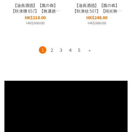
【油長酒造】【風の森】
【油長酒造】【風の森】
【秋津穗 657】【無濾過生
【秋津穂 507】【純米無濾
原酒】【奈良縣】
過生原酒】【奈良縣】
HK$218.00
HK$248.00
HK$300.00
HK$380.00
1
2
3
4
5
»