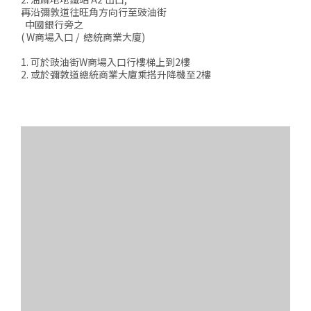
再沿彌敦道往旺角方向行至豉油街
中國銀行旁之
( W商場入口 / 總統商業大廈)
1. 可於豉油街W商場入口行樓梯上到2樓
2. 或於彌敦道總統商業大廈乘搭升降機至2樓