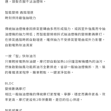
適，頭髮衣服不沾油煙味。
智能變頻 遇阻增速
時刻保持最強抽吸力
傳統抽油煙機會因排氣管轉曲多而形成阻力，或因室外強風而令抽
油煙機的抽力降低；而智能變頻傾斜式抽油煙機的變頻數碼摩打，
在排氣遇阻時將自動增速，確保抽力不受排氣管彎曲或外力影響。
自動電熱除油清潔
一按「智」快除油污
只需輕按電熱除油鍵，摩打即自動加熱10分鐘溶解機體內的油污，
然後啟動抽風功能將油污全數排走，省卻一般抽油煙機拆、洗、裝
的複雜清潔程序，簡單輕鬆，一鍵潔淨如新。
BLDC
變頻數碼摩打
相比一般抽油煙機的傳統摩打更慳電、寧靜、穩定而壽命更長、效
率更高，摩打更設有2年保養期，是您的信心保證。
智能感應式