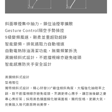
斜面導煙集中抽力，鎖住油煙零擴散
Gesture Control隔空手勢操控
9級變頻風速，剛柔並重超勁超靜
智能變頻，排氣遇阻力自動增速
自動電熱除油清潔功能，無需頻繁拆洗
黑鏡傾斜式設計，不遮擋視線亦避免碰頭
智能感應防夾手安全設計
黑鏡傾斜式設計
型格慳位
獨特傾斜式設計，精心研發33°最佳傾斜角度，大幅強化抽吸率之
餘，既不遮擋視線亦避免碰頭，烹調更得心應手，讓您無後顧之憂
專心煮好菜；採用黑色鏡面鋼化玻璃面板，簡約型格，更顯大氣，
完美融入現代廚房時尚美學。