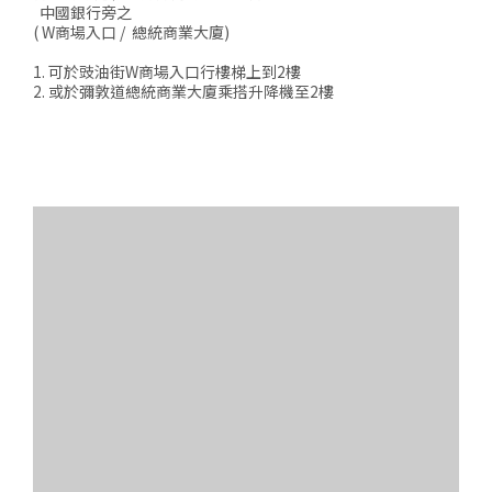
中國銀行旁之
( W商場入口 / 總統商業大廈)
1. 可於豉油街W商場入口行樓梯上到2樓
2. 或於彌敦道總統商業大廈乘搭升降機至2樓