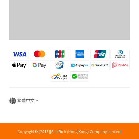
繁體中文
Copyright© [2016][Sun Rich (Hong Kong) Company Limited]