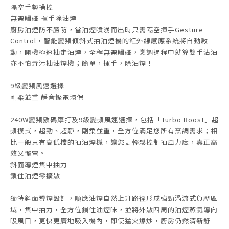
隔空手勢操控
無需觸碰 揮手除油煙
廚房油煙防不勝防，當油煙噴湧而出時只需隔空揮手Gesture
Control，智能變頻傾斜式抽油煙機的紅外線感應系統將自動啟
動，開機極速抽走油煙，全程無需觸碰，烹調過程中就算雙手沾油
亦不怕弄污抽油煙機；簡單，揮手，除油煙！
9級變頻風速選擇
剛柔並重 靜音慳電環保
240W變頻數碼摩打及9級變頻風速選擇，包括「Turbo Boost」超
頻模式，超勁、超靜，剛柔並重，全方位滿足您所有烹調需求；相
比一般只有高低檔的抽油煙機，讓您更輕鬆控制抽風力度，真正高
效又慳電。
斜面導煙集中抽力
鎖住油煙零擴散
獨特斜面導煙設計，順應油煙自然上升路徑形成強勁渦流式負壓區
域，集中抽力，全方位鎖住油煙味，並將外散四周的油煙蒸氣導向
吸風口，更快更廣地吸入機內，即使猛火爆炒，廚房仍然清新舒