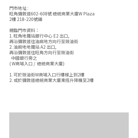
門市地址 :
旺角彌敦道602-608號 總統商業大廈W Plaza
2樓 218-220號鋪
親臨門市資料：
1. 旺角地鐵站銀行中心 E2 出口,
再沿彌敦道往油麻地方向行至豉油街
2. 油麻地地鐵站 A2 出口,
再沿彌敦道往旺角方向行至豉油街
中國銀行旁之
( W商場入口 / 總統商業大廈)
1. 可於豉油街W商場入口行樓梯上到2樓
2. 或於彌敦道總統商業大廈乘搭升降機至2樓