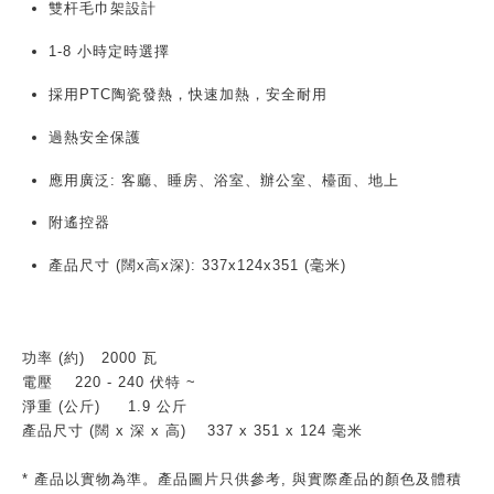
雙杆毛巾架設計
1-8 小時定時選擇
採用PTC陶瓷發熱，快速加熱，安全耐用
過熱安全保護
應用廣泛: 客廳、睡房、浴室、辦公室、檯面、地上
附遙控器
產品尺寸 (闊x高x深): 337x124x351 (毫米)
功率 (約)
2000 瓦
電壓
220 - 240 伏特 ~
淨重 (公斤)
1.9 公斤
產品尺寸 (闊 x 深 x 高)
337 x 351 x 124 毫米
* 產品以實物為準。產品圖片只供參考, 與實際產品的顏色及體積