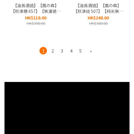
【油長酒造】【風の森】
【油長酒造】【風の森】
【秋津穗 657】【無濾過生
【秋津穂 507】【純米無濾
原酒】【奈良縣】
過生原酒】【奈良縣】
HK$218.00
HK$248.00
HK$300.00
HK$380.00
1
2
3
4
5
»