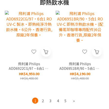
即熱飲水機
飛利浦 Philips
飛利浦 Philips
ADD6922CG/97‧6合1 RO
ADD6951BR/90‧5合1 RO
UV-C 製冰‧即熱純淨冷熱
UV-C 即熱冷熱飲水機‧(配
HK$4,950.00
HK$4,190.00
飲水機‧6公升‧香港行貨,
備茗茶咖啡專用配件)6公
HK$6,488.00
HK$5,488.00
原廠2年保養‧
升‧香港行貨,原廠2年保
養‧
1
2
3
4
5
»