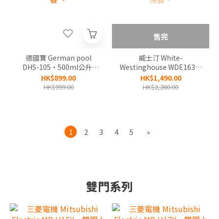
售完
德國寶 German pool
威士汀 White-
DHS-105‧500ml公升/
Westinghouse WDE163‧
日‧2合1 UVC迷你抽濕機
16公升/日‧時間制壓縮式
HK$899.00
HK$1,490.00
+環保除濕‧香港行貨,原廠
抽濕機‧香港行貨,原廠1年
HK$999.00
HK$2,280.00
1年保養 ‧
保養‧
1
2
3
4
5
»
雙門系列