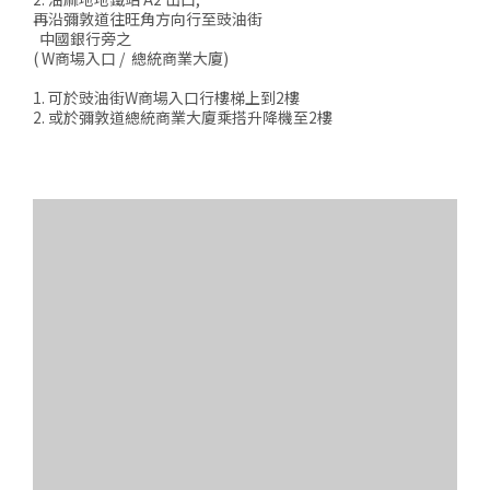
再沿彌敦道往旺角方向行至豉油街
中國銀行旁之
( W商場入口 / 總統商業大廈)
1. 可於豉油街W商場入口行樓梯上到2樓
2. 或於彌敦道總統商業大廈乘搭升降機至2樓