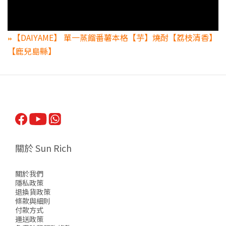
【DAIYAME】 單一蒸餾番薯本格【芋】燒酎【荔枝清香】
⏩
【鹿兒島縣】
關於 Sun Rich
關於我們
隱私政策
退換貨政策
條款與細則
付款方式
運送政策