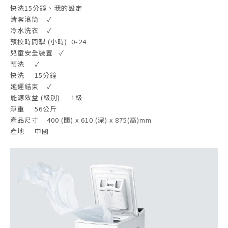
快洗15分鐘、我的設定
清潔滾筒
✓
冷水洗衣
✓
預校時間掣 (小時)
0-24
兒童安全裝置
✓
預洗
✓
快洗
15分鐘
延遲結束
✓
能源效益 (級別)
1級
淨重
56公斤
產品尺寸
400 (闊) x 610 (深) x 875(高)mm
產地
中國