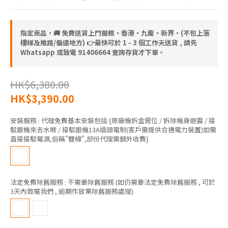
指定商品，🚚 免費送貨上門服務‧香港‧九龍‧新界‧(不包上落
樓梯及推路/偏遠地方) 👉最快可於 1 - 3 個工作天送貨 , 請先
Whatsapp 或致電 91406664 查詢存貨才下單。
HK$6,380.00
HK$3,390.00
安裝服務
: 代理免費基本安裝包括:{原廠機拆盒擺位 / 拆除機身避震 / 接
駁跟機來去水喉 / 接駁跟機13A插頭電制(客戶需提供合適電力裝置)如需
直接接駁電源,俗稱"簪線",部份代理需額外收費}
法定免費除舊服務
: 不需要除舊服務 (如仍需要法定免費除舊服務 , 可於
3天內致電我們 , 逾期作放棄除舊服務處理)