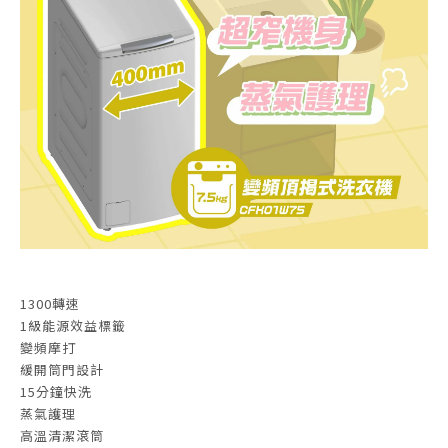
1300轉速
1級能源效益標籤
變頻摩打
緩開筒門設計
15分鐘快洗
蒸氣護理
高溫清潔滾筒