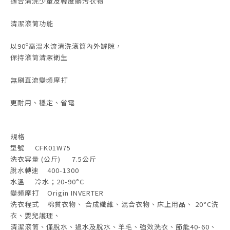
適合清洗少量及輕度髒污衣物
清潔滾筒功能
以90º高溫水流清洗滾筒內外罅隙，
保持滾筒清潔衛生
無刷直流變頻摩打
更耐用、穩定、省電
規格
型號
CFK01W75
洗衣容量 (公斤)
7.5公斤
脫水轉速
400-1300
水溫
冷水；20-90°C
變頻摩打
Origin INVERTER
洗衣程式
棉質衣物、 合成纖維、混合衣物、床上用品、 20°C洗
衣、嬰兒護理、
清潔滾筒、僅脫水、過水及脫水、羊毛、強效洗衣、節能40-60、