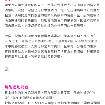
如果有去過沖繩遊玩的人，一定能在當地觀光小店中發現泡盛這種
酒類吧！沒錯，泡盛也是日本燒酒的一種，它是沖繩縣獨有的燒酌
種類，使用的是來自泰國的在來米為原料的燒酌。且一般來說製作
燒酒時使用的都是白麴，但唯獨泡盛使用的是黑麴，因此不管從哪
個角度來說，泡盛都是和其他燒酌非常不同的一種種類。
泡盛一般給人的印象是酒精濃度非常高，但其實平均也是只有在
25%上下，最高也只有到43%而已。且實際喝起來不會有大家想
像中的那麼強烈，大部分都是非常爽口，且帶有十分香醇的香氣。
有機會的話大家也可以嘗試看看被稱作「古酒」的泡盛，都是放置
超過三年以上酒，味道更佳的柔和好喝。
燒酎產地特色
日本燒酎的地方色彩濃厚，而九州是主要產區，除去沖繩的"泡
盛"，其他七個縣都有知名的燒酎。
根據文獻紀載，16世紀日本人開始研究如何製造燒酎，當時蒸餾機