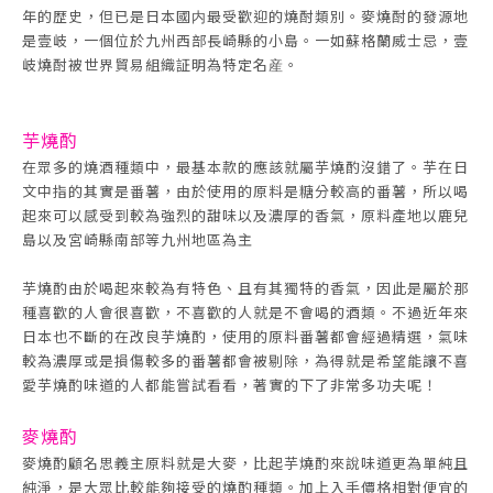
年的歴史，但已是日本國内最受歡迎的燒酎類別。麥燒酎的發源地
是壹岐，一個位於九州西部長崎縣的小島。一如蘇格蘭威士忌，壹
岐燒酎被世界貿易組織証明為特定名産。
芋燒酌
在眾多的燒酒種類中，最基本款的應該就屬芋燒酌沒錯了。芋在日
文中指的其實是番薯，由於使用的原料是糖分較高的番薯，所以喝
起來可以感受到較為強烈的甜味以及濃厚的香氣，原料產地以鹿兒
島以及宮崎縣南部等九州地區為主
芋燒酌由於喝起來較為有特色、且有其獨特的香氣，因此是屬於那
種喜歡的人會很喜歡，不喜歡的人就是不會喝的酒類。不過近年來
日本也不斷的在改良芋燒酌，使用的原料番薯都會經過精選，氣味
較為濃厚或是損傷較多的番薯都會被剔除，為得就是希望能讓不喜
愛芋燒酌味道的人都能嘗試看看，著實的下了非常多功夫呢！
麥燒酌
麥燒酌顧名思義主原料就是大麥，比起芋燒酌來說味道更為單純且
純淨，是大眾比較能夠接受的燒酌種類。加上入手價格相對便宜的