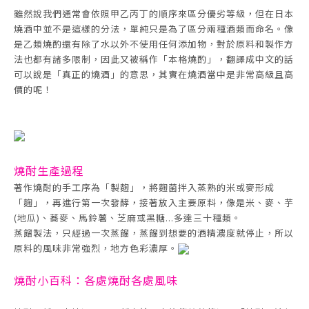
雖然說我們通常會依照甲乙丙丁的順序來區分優劣等級，但在日本
燒酒中並不是這樣的分法，單純只是為了區分兩種酒類而命名。像
是乙類燒酌還有除了水以外不使用任何添加物，對於原料和製作方
法也都有諸多限制，因此又被稱作「本格燒酌」，翻譯成中文的話
可以說是「真正的燒酒」的意思，其實在燒酒當中是非常高級且高
價的呢！
燒酎生產過程
著作燒酎的手工序為「製麴」，將麴菌拌入蒸熟的米或麥形成
「麴」，再進行第一次發酵，接著放入主要原料，像是米、麥、芋
(地瓜)、蕎麥、馬鈴薯、芝麻或黑糖...多達三十種類。
蒸餾製法，只經過一次蒸餾，蒸餾到想要的酒精濃度就停止，所以
原料的風味非常強烈，地方色彩濃厚。
燒酎小百科：各處燒酎各處風味