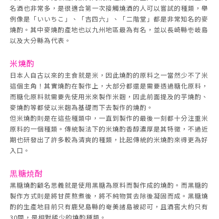
名酒也非常多，是很適合第一次接觸燒酒的人可以嘗試的種類，舉
例像是「いいちこ」、「吉四六」、「二階堂」都是非常知名的麥
燒酌。其中麥燒酌產地也以九州地區最為有名，並以長崎縣壱岐島
以及大分縣為代表。
米燒酌
日本人自古以來的主食就是米，因此燒酌的原料之一當然少不了米
這個主角！其實燒酌在製作上，大部分都還是需要透過糖化原料，
而糖化原料就需要先使用米來製作米麴，因此前面提及的芋燒酌、
麥燒酌等都使以米麴為基礎而下去製作的燒酌。
但米燒酌則是在這些種類中，一直到製作的最後一刻都十分注重米
原料的一個種類。傳統製法下的米燒酌香醇濃厚是其特徵，不過近
期也研發出了許多較為清爽的種類，比起傳統的米燒酌來得更為好
入口。
黒糖焼酎
黑糖燒酌顧名思義就是使用黑糖為原料而製作成的燒酌。而黑糖的
製作方式則是將甘蔗熬煮後，將不純物質去除後凝固而成。黑糖燒
酌的生產地目前只有鹿兒島縣的奄美諸島被認可，且酒窖大約只有
30間，是相對稀少的燒酌種類。