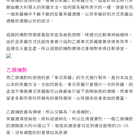
甲類燒酌使用的是「連續式蒸餾」的蒸餾方式，這是於明治時代末
期由義大利導入的蒸餾方法。如同其名稱所表示的一樣，便是在同
一個蒸餾機中不斷不斷的反覆蒸餾酒精，以效率最好的方式蒸餾出
酒精和酒精以外的成分。
這類的燒酌特徵是看起來皆為無色透明、味道也比較單純無雜味。
由於此蒸餾方式比起待會要介紹的乙類單式蒸餾還要來得有效率，
且適合大量生產，所以這類的燒酌價格也會相對來得比較便宜。
乙類燒酌
而乙類燒酌則使用的是「單式蒸餾」的方式進行製作，是日本自古
以來的蒸餾方法。也如同其名，單式蒸餾只會進行一次的蒸餾，因
此並不像連續式蒸餾般可以再最後只留下透明無色的酒精，而會保
留更多製作原料所擁有的獨特風味，以味道來說會更加的豐富。
乙類燒酎最為傳統，所以又稱為「本格燒酎」
蒸餾酒清透無色，原料經過純化，所以比清酒濃烈，一般乙類燒酎
的酒精度大約45度以下，裝瓶前酒造會勾兌到適合飲用的25~35
度，沒有調整的則會標註為原酒