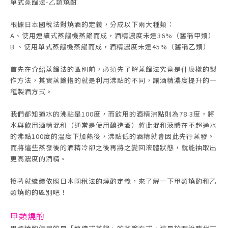
單式蒸餾法-乙類燒酎
根據日本國稅法對燒酒的定義，分成以下兩大種類：
A、使用連續式蒸餾機蒸餾而成，酒精濃度未達36%（舊稱甲類）
B 、使用單式蒸餾機蒸餾而成，酒精濃度未達45%（舊稱乙類）
首先在介紹蒸餾法的區別前，必須先了解蒸餾法究竟是什麼樣的製
作方法，其實蒸餾指的就是利用沸點的不同，讓酒精濃度提升的一
種製酒方式。
我們都知道水的沸點是100度，而飲用的酒精沸點則為78.3度，將
水與飲用酒精混和（通常是使用釀造酒）將此混和液體在不超過水
的沸點100度的溫度下加熱後，沸點低的酒精就會因此先行蒸發。
而將這些蒸發後的酒精冷卻之後再將之變回液體狀態，就能抽取出
更高濃度的酒精。
接著就繼續依照日本國稅法的燒酌定義，來了解一下甲類燒酌和乙
類燒酌的區別吧！
甲類燒酌