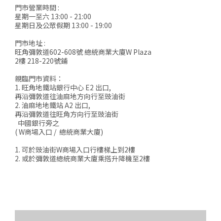
門市營業時間 :
星期一至六 13:00 - 21:00
星期日及公眾假期 13:00 - 19:00
門市地址 :
旺角彌敦道602-608號 總統商業大廈W Plaza
2樓 218-220號鋪
親臨門市資料：
1. 旺角地鐵站銀行中心 E2 出口,
再沿彌敦道往油麻地方向行至豉油街
2. 油麻地地鐵站 A2 出口,
再沿彌敦道往旺角方向行至豉油街
中國銀行旁之
( W商場入口 / 總統商業大廈)
1. 可於豉油街W商場入口行樓梯上到2樓
2. 或於彌敦道總統商業大廈乘搭升降機至2樓