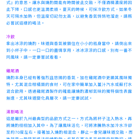
式』的意思。讓水與燒酌間能有時間彼此交融，不僅酒精濃度將因
此下降，口感也更溫潤柔順。夏天的時候，可採冷飲方式，如果冬
天可隔水加熱，但溫度切記勿太高，以避免香氣悄悄地溜走，請務
必嘗試這樣的喝法。
冷飲
拿出冰涼的燒酌，味道與香氣被鎖住在小小的瓶身當中，請倒出來
到小杯子中，一口一口的盡情享用，冰冰涼涼的口感，別有一番不
同風味，請一定要嘗試看看。
雞尾酒
燒酌本身已經有著強烈且悠揚的香氣，加在雞尾酒中更顯其風味獨
特。尤其混合柑橘類的食材，可在家中簡單加入薑汁汽水或蘇打水
混合飲用。透過雞尾酒製作的確能讓燒酌濃郁氣味的獨特個性表露
無遺，尤其味道變化具層次，請一定要試試。
湯割喝法
這是屬於九州最典型的品飲方式之一。方式為將杯子注入熱水，再
將燒酌栩栩加入其中。為了讓風味活化，可將沸騰熱水加冷水冷卻
至約70度左右。接著加入燒酌相混合，靜止一會兒讓味道交融，而
後就是一款特殊喝法的燒酌飲，尤其在寒冷冬天相當受到歡迎，請