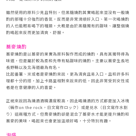
雖然使用的原料少見且特別，但黑糖燒酌其實喝起來並沒有一般燒
酌的那種十分強烈的香氣，反而是非常滑順好入口、第一次喝燒酌
的人也能輕易喝下的種類。大概是由於黑糖獨有的甜味、讓整個燒
酌喝起來反而更加清爽、舒服。
蕎麥燒酌
蕎麥燒酌是以蕎麥的果實為原料製作而成的燒酌，具有其獨特得為
味道，但是屬於較為柔和先帶有點甜味的燒酌。主要以蕎麥生長地
長野縣以及北海道最為有名。
比起番薯、米或者是麥燒酌來說，更為清爽且易入口，且和許多料
理都十分的搭，加上卡路里相對來說來的低，因此非常受到女性或
者是在意健康的人的喜愛。
正統來說因為燒酒酒精濃度較高，因此喝燒酒的方式都是加入冰塊
（稱作on the rock，日文寫作ロック）或是兑水（日文寫作水割
り）這兩種方式，但喬麥燒酌卻是混合了蕎麥水才能更提升燒酌和
蕎麥的美味，喝起來也會更加溫順好喝，十分特別有趣。
泡盛