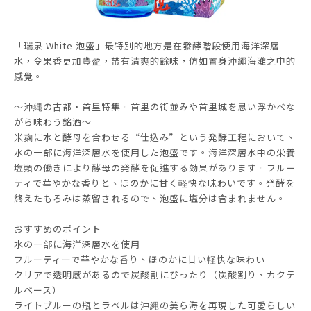
「瑞泉 White 泡盛」最特別的地方是在發酵階段使用海洋深層
水，令果香更加豐盈，帶有清爽的餘味，仿如置身沖繩海灘之中的
感覺。
～沖縄の古都・首里特集。首里の街並みや首里城を思い浮かべな
がら味わう銘酒～
米麹に水と酵母を合わせる“仕込み”という発酵工程において、
水の一部に海洋深層水を使用した泡盛です。海洋深層水中の栄養
塩類の働きにより酵母の発酵を促進する効果があります。フルー
ティで華やかな香りと、ほのかに甘く軽快な味わいです。発酵を
終えたもろみは蒸留されるので、泡盛に塩分は含まれません。
おすすめのポイント
水の一部に海洋深層水を使用
フルーティーで華やかな香り、ほのかに甘い軽快な味わい
クリアで透明感があるので炭酸割にぴったり（炭酸割り、カクテ
ルベース）
ライトブルーの瓶とラベルは沖縄の美ら海を再現した可愛らしい