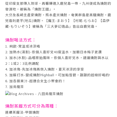
從印度支那傳入琉球，再輾轉進入鹿兒島一帶，九州便成為燒酎的
發源地，被稱為「燒酎王國」。
大分及長崎主產麥燒酎，熊本產米燒酎，奄美群島是黑糖燒酎，鹿
兒島則是芋(地瓜)燒酎。【魔王-まおう】【村尾-むらお】【森伊
藏-もりいぞう】被稱為「三大夢幻逸品」皆出自鹿兒島。
燒酎喝法
方式：
1. 純飲-常溫或冰涼喝
2. 加熱水(湯割)-依個人喜好兌40度溫水，加顆日本梅子更讚
3. 加水(水割)-品嚐原始風味，依個人喜好兌水，建議燒酎與水以
2：1或2：3比例調配
4. 加冰塊-先加冰塊再倒入燒酎，夏天冰涼的享受
5. 加蘇打水-變成燒酎
，可加點雪碧，甜甜的超級好喝的!
Highball
6. 加各類果汁-超適合女生小聚會的！
7. 加烏龍茶
燒酎蒸餾方式
可分為兩種：
連續蒸餾法-甲類燒酎