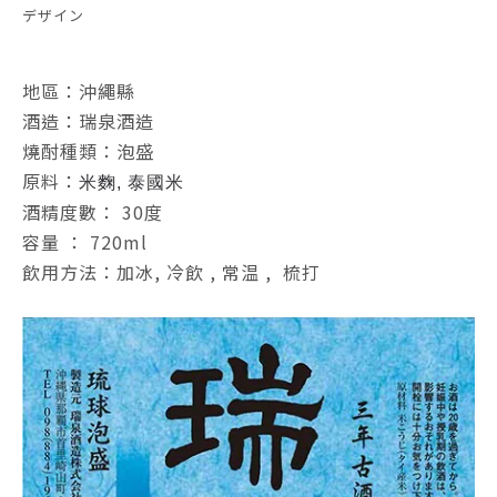
デザイン
地區：沖繩縣
酒造：瑞泉酒造
燒酎種類：泡盛
原料：
米麴, 泰國米
酒精度數
： 30度
容量 ： 720ml
飲用方法：加冰, 冷飲 , 常温 , 梳打