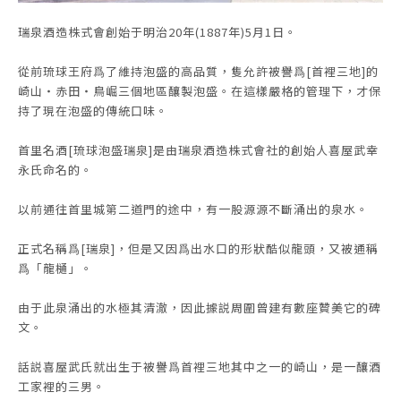
瑞泉酒造株式會創始于明治20年(1887年)5月1日。
從前琉球王府爲了維持泡盛的高品質，隻允許被譽爲[首裡三地]的
崎山・赤田・鳥崛三個地區釀製泡盛。在這樣嚴格的管理下，才保
持了現在泡盛的傳統口味。
首里名酒[琉球泡盛瑞泉]是由瑞泉酒造株式會社的創始人喜屋武幸
永氏命名的。
以前通往首里城第二道門的途中，有一股源源不斷涌出的泉水。
正式名稱爲[瑞泉]，但是又因爲出水口的形狀酷似龍頭，又被通稱
爲「龍樋」。
由于此泉涌出的水極其清澈，因此據説周圍曾建有數座贊美它的碑
文。
話説喜屋武氏就出生于被譽爲首裡三地其中之一的崎山，是一釀酒
工家裡的三男。