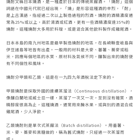
燒酎又稱日本燒酒，是一種產於日本的傳統蒸餾酒。「燒酎」這個
詞語在中國元代就已經出現，「燒」是形容這種酒的辛烈，「酎」
是上古漢語，指經過二次以上製造過程的烈酒。燒酎的酒精濃度通
常為25%或以上，高於清酒或紅酒，更有一些酒精濃度達35%的
燒酎，這種燒酎大多用於料理，或是混合其他飲料製作成雞尾酒。
日本本島的南九州地區是最早製造燒酎的地區，在長崎縣壹岐島與
伊豆諸島等地皆有出產。一般用的材料是大麥、蕃薯、蕎麥或稻
米，因應每個地區的水質、原材料及氣候不同，釀製出來的燒酎便
有不同個性和風味。
燒酎分甲類和乙類，這是在一九四九年酒稅法定下來的。
甲類燒酎是採取外國的連續蒸溜法（Continuous distillation），
像釀白蘭地或威士忌一樣，蒸溜了一次又一次，至到沒有雜質，酒
精醇度很高為止，這種燒酒，通常用來醃水果，或與別的酒混合成
雞尾酒，少人淨飲。
乙類燒酎則是單次式蒸餾法（Batch distillation）。用番薯、
米、麥、蕎麥和黑糖做的，稱為舊式燒酎，只經過一次蒸溜而
成。