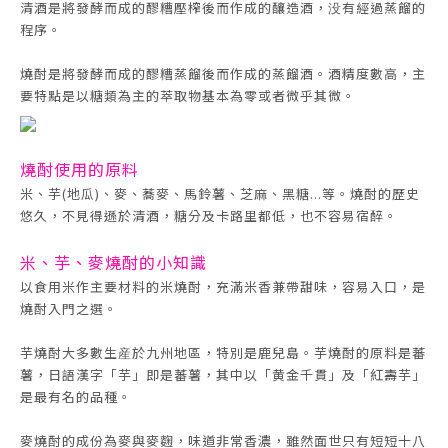
清酒是將發酵而成的醪糟壓榨後而作成的釀造酒，没有經過蒸餾的
程序。
燒酎是將發酵而成的醪糟蒸餾後而作成的蒸餾酒。酒精度數高，主
要特點是以糖類為主的萃取物基本為零或者微乎其微。
燒酎使用的原料
米、芋(地瓜)、麥、蕎麥、馬鈴薯、芝麻、黑糖...等。燒酎的歷史
悠久，不見得遜於清酒，糖分及卡路里都低，也不容易宿醉。
米、芋、麥燒酎的小知識
以食用米作主要材料的米燒酎，充滿米香兼帶甜味，容易入口，是
燒酎入門之選。
芋燒酎大多數生産於九州地區，特別是鹿兒島。芋燒酎的原料是蕃
薯，日語漢字「芋」即是蕃薯，其中以「黄金千貫」及「紅壽芋」
是最有名的品種。
麥燒酎的成份為麥與麥麴，味道非常香濃，雖然面世只有短短十八