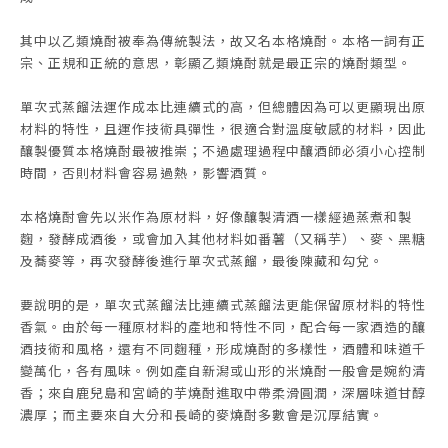
其中以乙類燒酎被奉為傳統製法，故又名本格燒酎。本格一詞有正
宗、正規和正統的意思，彰顯乙類燒酎就是最正宗的燒酎類型。
單次式蒸餾法運作成本比連續式的高，但總體因為可以更顯現出原
材料的特性，且運作技術具彈性，很適合對溫度敏感的材料，因此
釀製優質本格燒酎最被推崇；不過處理過程中釀酒師必須小心控制
時間，否則材料會容易過熱，影響酒質。
本格燒酎會先以米作為原材料，好像釀製清酒一樣經過蒸煮和製
麴，發酵成酒後，或會加入其他材料如番薯（又稱芋）、麥、黑糖
及蕎麥等，再次發酵後進行單次式蒸餾，最後陳藏和勾兌。
要說明的是，單次式蒸餾法比連續式蒸餾法更能保留原材料的特性
香氣。由於每一種原材料的產地和特性不同，配合每一家酒造的釀
酒技術和風格，還有不同麴種，形成燒酎的多樣性，酒體和味道千
變萬化，各有風味。例如產自新潟或山形的米燒酎一般會是婉約清
香；來自鹿兒島和宮崎的芋燒酎進取中帶柔滑圓潤，深層味道甘醇
濃厚；而主要來自大分和長崎的麥燒酎多數會是沉厚結實。