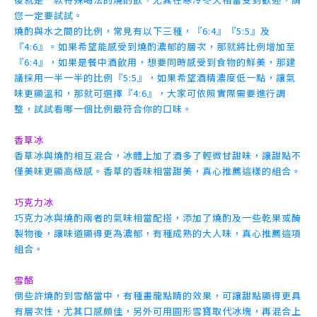
您一定要試試。
燒酌與水之間的比例，常見有以下三種，『6:4』『5:5』及
『4:6』。如果希望能感受到燒酌濃郁的層次，那就將比例增加至
『6:4』，如果是餐中酒飲用，想要同時感受到食物的鮮美，那建
議採用一半一半的比例『5:5』，如果希望酒精濃度低一點，讓氣
味更顯溫和，那就可選擇『4:6』，大家可依照實際需要進行調
整，試試看哪一個比例最符合你的口味。
香草冰
香草冰與燒酌相互混合，冰體上加了酒多了輕微甘甜味，讓甜點不
僅美味更顯高級感。香草的香味相當甜美，真心推薦這樣的組合。
巧克力冰
巧克力冰與燒酌兩者的氣味相當配搭，添加了燒酌及一些乾果或醃
製物後，讓味道顯得更為濃郁，有種成熟的大人味，真心推薦這項
組合。
雪酪
倒些許燒酌到雪酪當中，有種畫龍點睛的效果，可讓甜點顯得更具
有層次性，尤其口感頗佳，另外可用圓形雪寶取代冰塊，再混合上