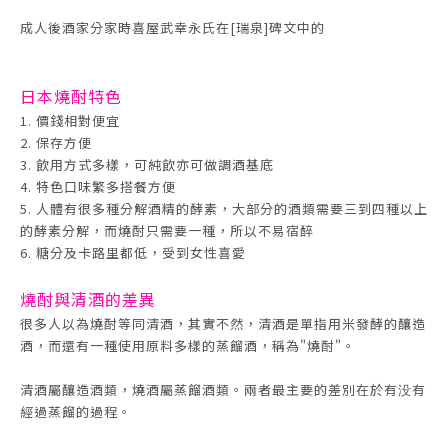
成人後酒家分家時喜屋武幸永氏在[瑞泉]碑文中的
日本燒酎
特色
1. 價錢相對便宜
2. 保存方便
3. 飲用方式多樣，可純飲亦可做調酒基底
4. 特色口味繁多搭餐方便
5. 人體有很多種分解酒精的酵素，大部分的酒類需要三到四種以上
的酵素分解，而燒酎只需要一種，所以不易宿醉
6. 糖分及卡路里都低，受到女性喜愛
燒酎與清酒的差異
很多人以為燒酎等同清酒，其實不然，清酒是單指用米發酵的釀造
酒，而還有一種使用原料多樣的蒸餾酒，稱為"燒酎"。
清酒屬釀造酒類，燒酒屬蒸餾酒類。兩者最主要的差別在於有没有
經過蒸餾的過程。