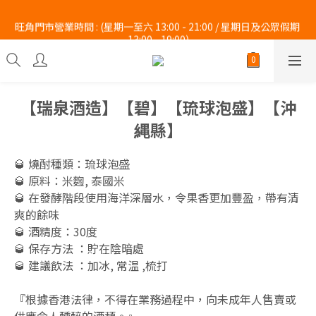
旺角門市營業時間 : (星期一至六 13:00 - 21:00 / 星期日及公眾假期 
旺角門市營業時間 : (星期一至六 13:00 - 21:00 / 星期日及公眾假期 
13:00 - 19:00)
13:00 - 19:00)
 Whatsapp :  9140 6664  Tel : 2997 9450 。 
旺角門市營業時間 : (星期一至六 13:00 - 21:00 / 星期日及公眾假期 
【瑞泉酒造】【碧】【琉球泡盛】【沖
13:00 - 19:00)
縄縣】
🥃 燒酎種類：琉球泡盛
🥃 原料：米麴, 泰國米
🥃 在發酵階段使用海洋深層水，令果香更加豐盈，帶有清
爽的餘味
🥃 酒精度：30度
🥃 保存方法 ：貯在陰暗處
🥃 建議飲法 ：加冰, 常温 ,梳打
『根據香港法律，不得在業務過程中，向未成年人售賣或