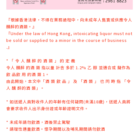
『根據香港法律，不得在業務過程中，向未成年人售賣或供應令人
醺醉的酒類。』
『Under the law of Hong Kong, intoxicating liquor must not
be sold or supplied to a minor in the course of business
.』
* 「 令 人 醺 醉 的 酒 類 」 的 定 義
令人 醺醉 的酒 類 指以量 計含 多於 1.2% 乙 醇 並適合或 擬作為
飲 品飲 用 的
酒 類 1。
由此開始，本文中「酒 類 飲 品 」 及 「酒 類 」 也 同 時 指 「令
人 醺 醉
的酒 類」。
* 如送遞人員對收件人的年齡有任何疑問(未滿18歲)，送遞人員將
會要求收件人出示身份證或年齡證明文件
。
* 未成年請勿飲酒，酒後禁止駕駛
* 請理性適量飲酒。懷孕期間以及哺乳期間請勿飲酒