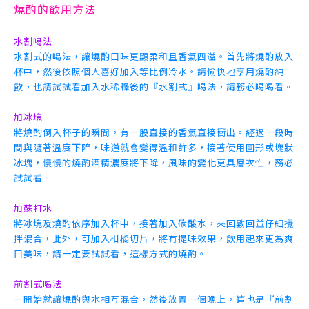
燒酌的飲用方法
水割喝法
水割式的喝法，讓燒酌口味更顯柔和且香氣四溢。首先將燒酌放入
杯中，然後依照個人喜好加入等比例冷水。請愉快地享用燒酌純
飲，也請試試看加入水稀釋後的『水割式』喝法，請務必喝喝看。
加冰塊
將燒酌倒入杯子的瞬間，有一股直接的香氣直接衝出。經過一段時
間與隨著溫度下降，味道就會變得溫和許多，接著使用圓形或塊狀
冰塊，慢慢的燒酌酒精濃度將下降，風味的變化更具層次性，務必
試試看。
加蘇打水
將冰塊及燒酌依序加入杯中，接著加入碳酸水，來回數回並仔細攪
拌混合，此外，可加入柑橘切片，將有提味效果，飲用起來更為爽
口美味，請一定要試試看，這樣方式的燒酌。
前割式喝法
一開始就讓燒酌與水相互混合，然後放置一個晚上，這也是『前割