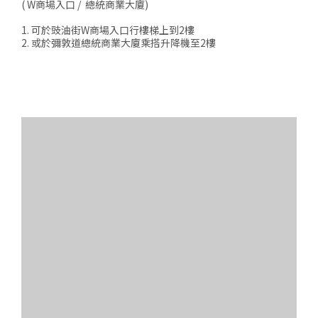
( W商場入口 / 總統商業大廈)
1. 可於豉油街W商場入口行樓梯上到2樓
2. 或於彌敦道總統商業大廈乘搭升降機至2樓