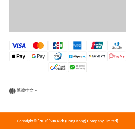
繁體中文
Copyright© [2016][Sun Rich (Hong Kong) Company Limited]