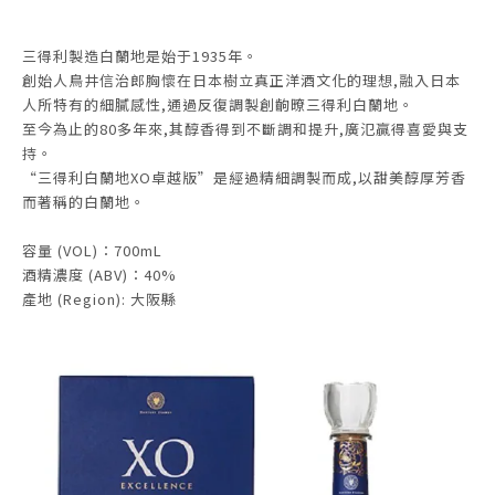
三得利製造白蘭地是始于1935年。
創始人鳥井信治郎胸懷在日本樹立真正洋酒文化的理想,融入日本
人所特有的細膩感性,通過反復調製創齣暸三得利白蘭地。
至今為止的80多年來,其醇香得到不斷調和提升,廣氾贏得喜愛與支
持。
“三得利白蘭地XO卓越版”是經過精細調製而成,以甜美醇厚芳香
而著稱的白蘭地。
容量 (VOL)：700mL
酒精濃度 (ABV)：40%
產地 (Region): 大阪縣