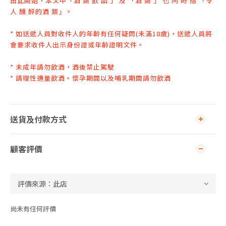
由此開始，本文中「酒 類 飲 品 」 及 「酒 類 」 也 同 時 指 「令
人 醺 醉
的酒 類」。
* 如送遞人員對收件人的年齡有任何疑問(未滿18歲)，送遞人員將
會要求收件人出示身份證或年齡證明文件
。
* 未成年請勿飲酒，酒後禁止駕駛
* 請理性適量飲酒。懷孕期間以及哺乳期間請勿飲酒
送貨及付款方式
顧客評價
尚未有任何評價