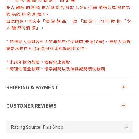
* 「 令 人 醺 醉 的 酒 類 」 的 定 義
令人 醺醉 的酒 類 指以量 計含 多於 1.2% 乙 醇 並適合或 擬作為
飲 品飲 用 的
酒 類 1。
由此開始，本文中「酒 類 飲 品 」 及 「酒 類 」 也 同 時 指 「令
人 醺 醉
的酒 類」。
* 如送遞人員對收件人的年齡有任何疑問(未滿18歲)，送遞人員將
會要求收件人出示身份證或年齡證明文件
。
* 未成年請勿飲酒，酒後禁止駕駛
* 請理性適量飲酒。懷孕期間以及哺乳期間請勿飲酒
SHIPPING & PAYMENT
CUSTOMER REVIEWS