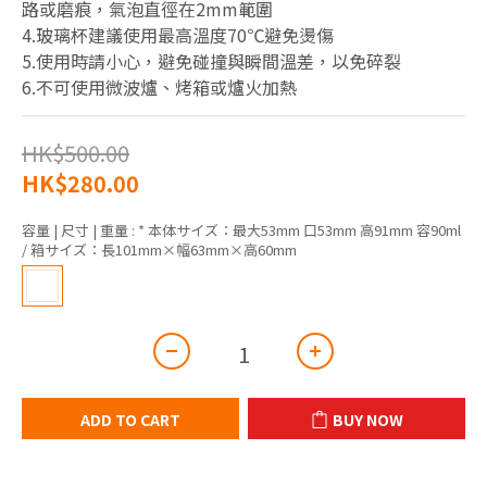
路或磨痕，氣泡直徑在2mm範圍
4.玻璃杯建議使用最高溫度70℃避免燙傷
5.使用時請小心，避免碰撞與瞬間溫差，以免碎裂
6.不可使用微波爐、烤箱或爐火加熱
HK$500.00
HK$280.00
容量 | 尺寸 | 重量
: * 本体サイズ：最大53mm 口53mm 高91mm 容90ml
/ 箱サイズ：長101mm×幅63mm×高60mm
ADD TO CART
BUY NOW