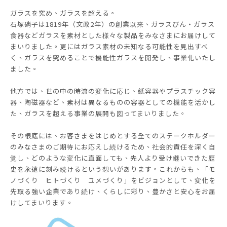
ガラスを究め、ガラスを超える。
石塚硝子は1819年（文政2年）の創業以来、ガラスびん・ガラス
食器などガラスを素材とした様々な製品をみなさまにお届けして
まいりました。更にはガラス素材の未知なる可能性を見出すべ
く、ガラスを究めることで機能性ガラスを開発し、事業化いたし
ました。
他方では、世の中の時流の変化に応じ、紙容器やプラスチック容
器、陶磁器など、素材は異なるものの容器としての機能を活かし
た、ガラスを超える事業の展開も図ってまいりました。
その根底には、お客さまをはじめとする全てのステークホルダー
のみなさまのご期待にお応えし続けるため、社会的責任を深く自
覚し、どのような変化に直面しても、先人より受け継いできた歴
史を永遠に刻み続けるという想いがあります。これからも、「モ
ノづくり ヒトづくり ユメづくり」をビジョンとして、変化を
先取る強い企業であり続け、くらしに彩り、豊かさと安心をお届
けしてまいります。