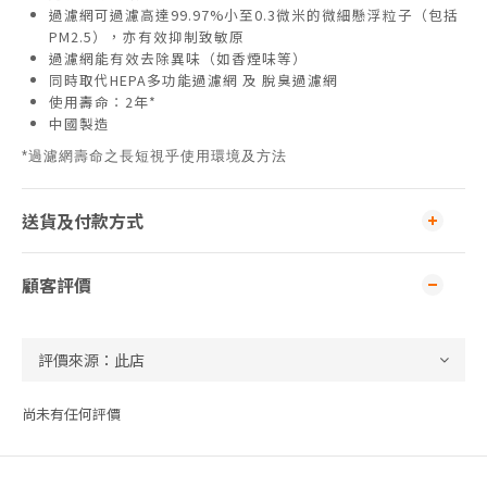
過濾網可過濾高達99.97%小至0.3微米的微細懸浮粒子（包括
PM2.5），亦有效抑制致敏原
過濾網能有效去除異味（如香煙味等）
同時取代HEPA多功能過濾網 及 脫臭過濾網
使用壽命︰2年*
中國製造
*過濾網壽命之長短視乎使用環境及方法
送貨及付款方式
顧客評價
尚未有任何評價