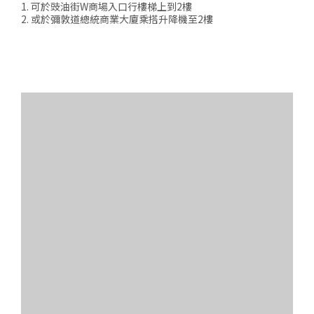
1. 可於豉油街W商場入口行樓梯上到2樓
2. 或於彌敦道總統商業大廈乘搭升降機至2樓