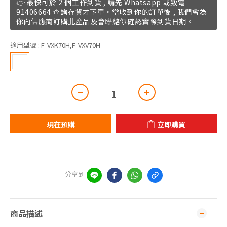
👉 最快可於 2 個工作到貨 , 請先 Whatsapp 或致電
91406664 查詢存貨才下單。當收到你的訂單後 , 我們會為
你向供應商訂購此產品及會聯絡你確認實際到貨日期。
適用型號
: F-VXK70H,F-VXV70H
現在預購
立即購買
分享到
商品描述