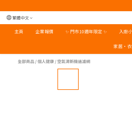
旺角
旺角
繁體中文
主頁
企業報價
✨ 門市10週年限定 ✨
入廚
家居‧衣
全部商品
/
個人健康
/
空氣清新機過濾網