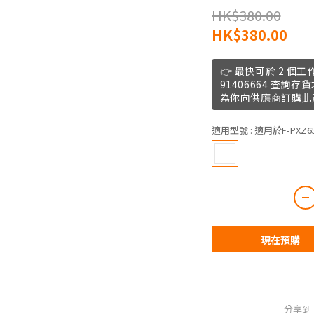
HK$380.00
HK$380.00
👉 最快可於 2 個工作
91406664 查詢
為你向供應商訂購此
適用型號
: 適用於F-PXZ6
現在預購
分享到