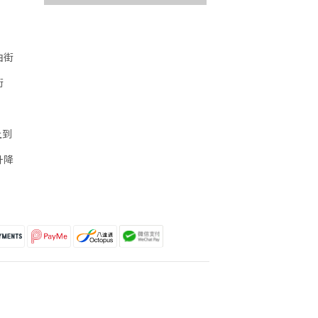
油街
街
上到
升降