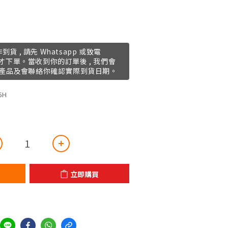
到貨 , 請先 Whatsapp 或致電
存貨才下單。當收到你的訂單後 , 我們會
產品及會聯絡你確認實際到貨日期。
5H
立即購買