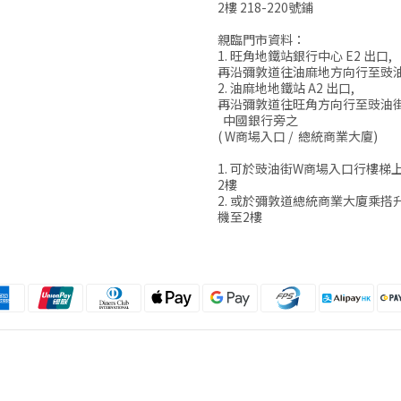
2樓 218-220號鋪
親臨門市資料：
1. 旺角地鐵站銀行中心 E2 出口,
再沿彌敦道往油麻地方向行至豉
2. 油麻地地鐵站 A2 出口,
再沿彌敦道往旺角方向行至豉油
中國銀行旁之
( W商場入口 / 總統商業大廈)
1. 可於豉油街W商場入口行樓梯
2樓
2. 或於彌敦道總統商業大廈乘搭
機至2樓