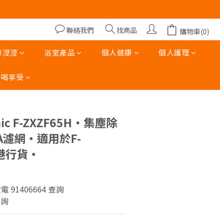
00)
00)
聯絡我們
找商品
購物車(0)
涼浸浸
浴室產品
個人健康
個人護理
吃喝享受
立即購買
nic F-ZXZF65H‧集塵除
A濾網‧適用於F-
香港行貨‧
致電 91406664 查詢
查詢