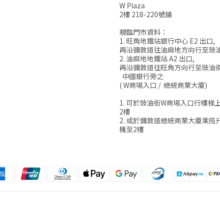
W Plaza
2樓 218-220號鋪
親臨門市資料：
1. 旺角地鐵站銀行中心 E2 出口,
再沿彌敦道往油麻地方向行至豉
2. 油麻地地鐵站 A2 出口,
再沿彌敦道往旺角方向行至豉油
中國銀行旁之
( W商場入口 / 總統商業大廈)
1. 可於豉油街W商場入口行樓梯
2樓
2. 或於彌敦道總統商業大廈乘搭
機至2樓