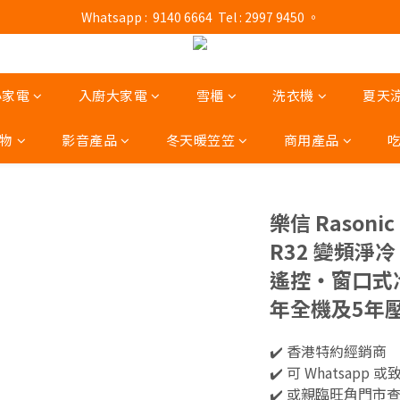
 Whatsapp :  9140 6664  Tel : 2997 9450 。 
門市營業時間 : (星期一至六 13:00 - 21:00 / 星期日及公眾假期 13:00 - 19:
門市營業時間 : (星期一至六 13:00 - 21:00 / 星期日及公眾假期 13:00 - 19:
小家電
入廚大家電
雪櫃
洗衣機
夏天
物
影音產品
冬天暖笠笠
商用產品
樂信 Rasonic
R32 變頻淨冷‧
遙控‧窗口式
年全機及5年
✔️ 香港特約經銷商 
✔️ 可 Whatsapp 或
✔️ 或親臨旺角門市