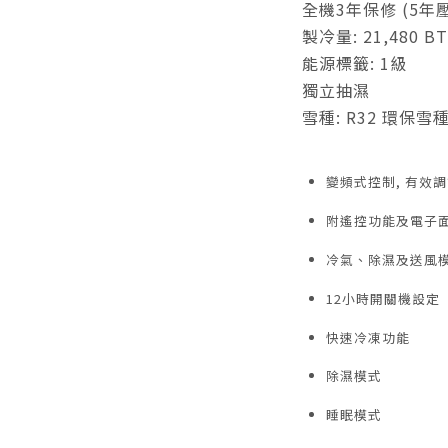
全機3年保修 (5年
製冷量: 21,480 BT
能源標籤: 1級
獨立抽濕
雪種: R32 環保雪
變頻式控制, 有效
附遙控功能及電子
冷氣、除濕及送風
12小時開關機設定
快速冷凍功能
除濕模式
睡眠模式