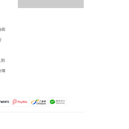
油街
街
上到
升降