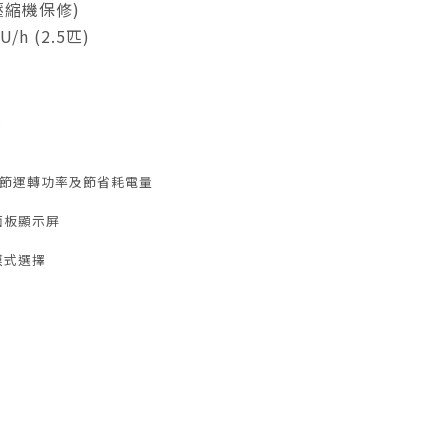
壓縮機保修)
U/h (2.5匹)
種
調節運轉功率及節省耗電量
面板顯示屏
模式選擇