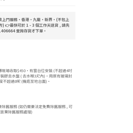
送貨上門服務‧香港‧九龍‧新界‧(不包上
👉最快可於 1 - 3 個工作天送貨 , 請先
91406664 查詢存貨才下單。
傅現場收取$450‧有窗台位安裝 (不超過4吋
裝膠去水盤 ( 去水喉3尺內)‧用原有玻璃封
不超過8呎 (機底至地台面)‧
需要除舊服務 (如仍需要法定免費除舊服務 , 可
作放棄除舊服務處理)