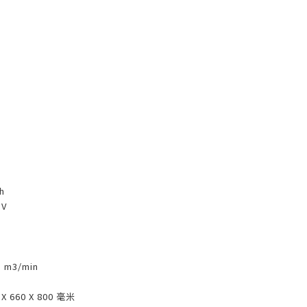
h
 V
3 m3/min
 X 660 X 800 毫米