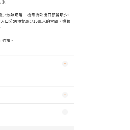
5米
最少散熱距離
機背後吹出口預留最少1
吸入口分別預留最少15厘米的空間，機頂
。
行通知。