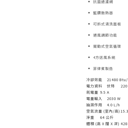
抗菌過濾網
藍鑽散熱器
可拆式清洗面板
通風調節功能
擺動式空氣循環
4方送風系統
菲律賓製造
冷卻效能
21480 Btu/
電力資料
伏特
220
耗電量
9.5 A
電量輸入
2030 W
抽濕作用
4.0 L/h
空氣流量 (室內/高)
15.
淨重
64 公斤
體積 (高 X 闊 X 深)
428