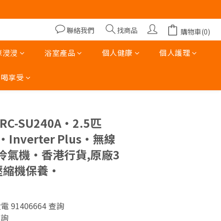
00)
00)
聯絡我們
找商品
購物車(0)
涼浸浸
浴室產品
個人健康
個人護理
吃喝享受
立即購買
 RC-SU240A‧2.5匹
Inverter Plus‧無線
冷氣機‧香港行貨,原廠3
壓縮機保養‧
致電 91406664 查詢
查詢