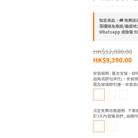
指定商品，🚚 免費
落樓梯及推路/偏遠地方) 
Whatsapp 或致電 
HK$12,880.00
HK$9,390.00
安裝服務
: 基本安裝‧師
鋁角或膠柱承托)‧安裝原
窗及玻璃膠封邊‧安裝高度
法定免費除舊服務
: 不
於3天內致電我們 , 逾期