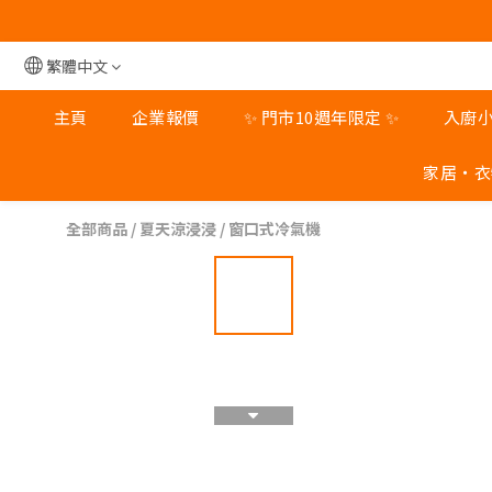
旺角
旺角
繁體中文
主頁
企業報價
✨ 門市10週年限定 ✨
入廚
家居‧衣
全部商品
/
夏天涼浸浸
/
窗口式冷氣機