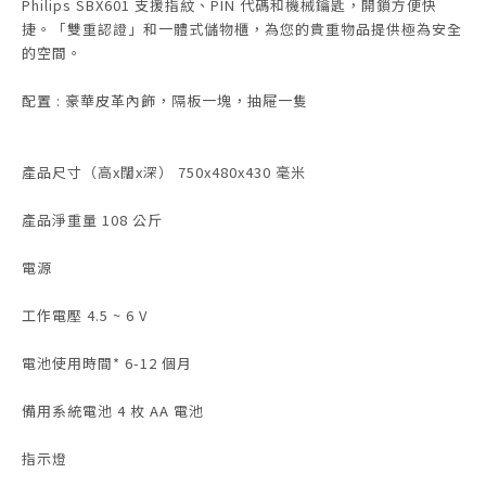
Philips SBX601 支援指紋、PIN 代碼和機械鑰匙，開鎖方便快
捷。「雙重認證」和一體式儲物櫃，為您的貴重物品提供極為安全
的空間。
配置 : 豪華皮革內飾，隔板一塊，抽屜一隻
產品尺寸（高x闊x深） 750x480x430 毫米
產品淨重量 108 公斤
電源
工作電壓 4.5 ~ 6 V
電池使用時間* 6-12 個月
備用系統電池 4 枚 AA 電池
指示燈