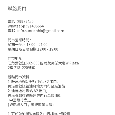
聯絡我們
電話 : 29979450
Whatsapp : 91406664
電郵 : info.sunrichhk@gmail.com
門市營業時間 :
星期一至六 13:00 - 21:00
星期日及公眾假期 13:00 - 19:00
門市地址 :
旺角彌敦道602-608號 總統商業大廈W Plaza
2樓 218-220號鋪
親臨門市資料：
1. 旺角地鐵站銀行中心 E2 出口,
再沿彌敦道往油麻地方向行至豉油街
2. 油麻地地鐵站 A2 出口,
再沿彌敦道往旺角方向行至豉油街
中國銀行旁之
( W商場入口 / 總統商業大廈)
1. 可於豉油街W商場入口行樓梯上到2樓