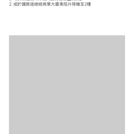
2. 或於彌敦道總統商業大廈乘搭升降機至2樓