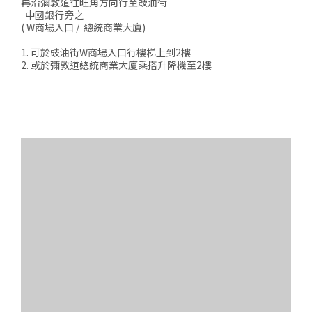
再沿彌敦道往旺角方向行至豉油街
中國銀行旁之
( W商場入口 / 總統商業大廈)
1. 可於豉油街W商場入口行樓梯上到2樓
2. 或於彌敦道總統商業大廈乘搭升降機至2樓