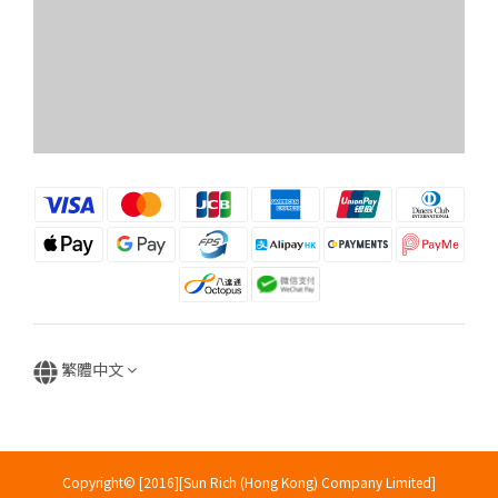
繁體中文
Copyright© [2016][Sun Rich (Hong Kong) Company Limited]