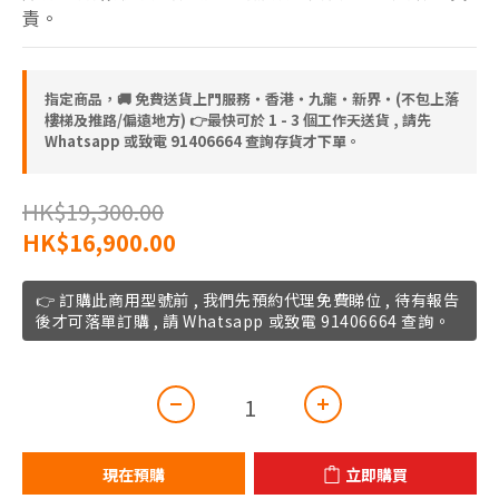
責。
指定商品，🚚 免費送貨上門服務‧香港‧九龍‧新界‧(不包上落
樓梯及推路/偏遠地方) 👉最快可於 1 - 3 個工作天送貨 , 請先
Whatsapp 或致電 91406664 查詢存貨才下單。
HK$19,300.00
HK$16,900.00
👉 訂購此商用型號前 , 我們先預約代理免費睇位 , 待有報告
後才可落單訂購 , 請 Whatsapp 或致電 91406664 查詢。
現在預購
立即購買