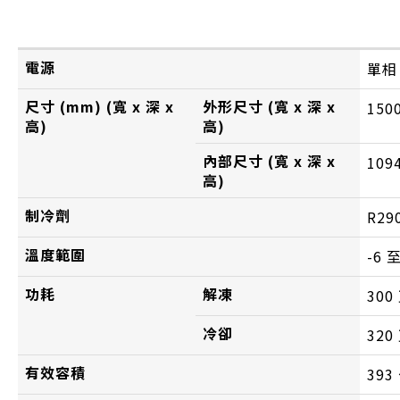
電源
單相，
尺寸 (mm) (寬 x 深 x
外形尺寸 (寬 x 深 x
150
高)
高)
內部尺寸 (寬 x 深 x
109
高)
制冷劑
R29
溫度範圍
-6 至
功耗
解凍
300
冷卻
320
有效容積
393