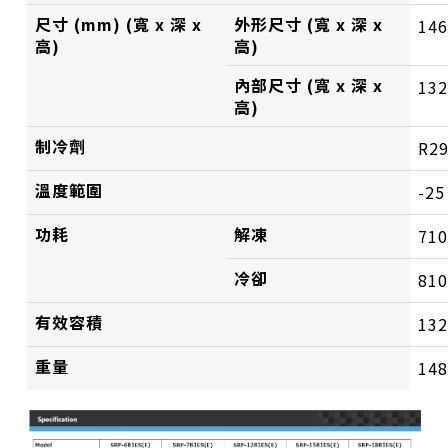
尺寸 (mm) (寬 x 深 x
外形尺寸 (寬 x 深 x
146
高)
高)
內部尺寸 (寬 x 深 x
132
高)
制冷劑
R2
溫度範圍
-25
功耗
解凍
71
冷卻
81
有效容積
13
重量
14