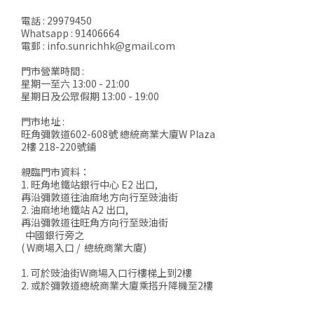
電話 : 29979450
Whatsapp : 91406664
電郵 : info.sunrichhk@gmail.com
門市營業時間 :
星期一至六 13:00 - 21:00
星期日及公眾假期 13:00 - 19:00
門市地址 :
旺角彌敦道602-608號 總統商業大廈W Plaza
2樓 218-220號鋪
親臨門市資料：
1. 旺角地鐵站銀行中心 E2 出口,
再沿彌敦道往油麻地方向行至豉油街
2. 油麻地地鐵站 A2 出口,
再沿彌敦道往旺角方向行至豉油街
中國銀行旁之
( W商場入口 / 總統商業大廈)
1. 可於豉油街W商場入口行樓梯上到2樓
2. 或於彌敦道總統商業大廈乘搭升降機至2樓