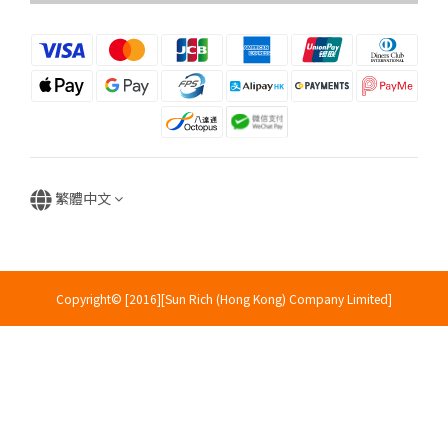
繁體中文
Copyright© [2016][Sun Rich (Hong Kong) Company Limited]