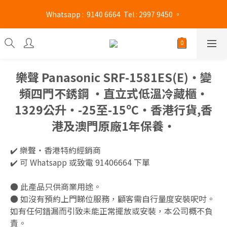
旺角門市營業時間 : (星期一至六 13:00 - 21:00 / 星期日及公眾假期 
 Whatsapp :  9140 6664  Tel : 2997 9450 。 
13:00 - 19:00)
旺角門市營業時間 : (星期一至六 13:00 - 21:00 / 星期日及公眾假期 
13:00 - 19:00)
樂聲 Panasonic SRF-1581ES(E)‧變
頻四門不銹鋼 ‧直立式低溫冷藏櫃‧
1329公升‧-25至-15ºC‧香港行貨,香
港及澳門原廠1年保養‧
✔️ 樂聲‧香港特約經銷商 
✔️ 可 Whatsapp 或致電 91406664 下單
● 此產品只供商業用途。
● 如沒有預約上門睇位服務，顧客需自行量度安裝呎吋。
如有任何錯漏而引致未能正常擺放或安裝，本公司概不負
責。