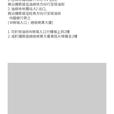
再沿彌敦道往油麻地方向行至豉油街
2. 油麻地地鐵站 A2 出口,
再沿彌敦道往旺角方向行至豉油街
中國銀行旁之
( W商場入口 / 總統商業大廈)
1. 可於豉油街W商場入口行樓梯上到2樓
2. 或於彌敦道總統商業大廈乘搭升降機至2樓