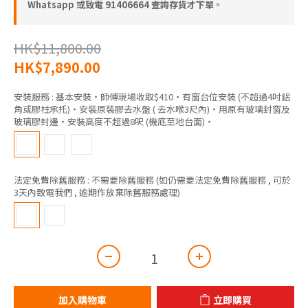
Whatsapp 或致電 91406664 查詢存貨才下單。
HK$11,800.00
HK$7,890.00
安裝服務
: 基本安裝‧師傅現場收取$410‧有窗台位安裝 (不超過4吋鋁
角或膠柱承托)‧安裝原裝膠去水盤 ( 去水喉3尺內)‧用原有玻璃封窗及
玻璃膠封邊‧安裝高度不超過8呎 (機底至地台面)‧
法定免費除舊服務
: 不需要除舊服務 (如仍需要法定免費除舊服務 , 可於
3天內致電我們 , 逾期作放棄除舊服務處理)
加入購物車
立即購買