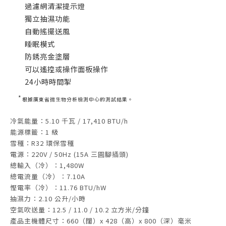
過濾網清潔提示燈
獨立抽濕功能
自動搖擺送風
睡眠模式
防銹亮金塗層
可以遙控或操作面板操作
24小時時間掣
*
根據廣東省微生物分析檢測中心的測試結果。
冷氣能量：5.10 千瓦 / 17,410 BTU/h
能源標籤：1 級
雪種：R32 環保雪種
電源：220V / 50Hz (15A 三圓腳插頭)
總輸入（冷）：1,480W
總電流量（冷）：7.10A
慳電率（冷）：11.76 BTU/hW
抽濕力：2.10 公升/小時
空氣吹送量：12.5 / 11.0 / 10.2 立方米/分鐘
產品主機體尺寸：660（闊）x 428（高）x 800（深）毫米