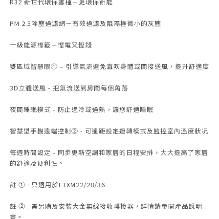
R32 新世代環保雪種－更環保節能
PM 2.5除塵過濾網－有效過濾及阻隔極微小的灰塵
一級能源標籤－慳電又慳錢
雙區域智慧眼① – 引導氣流避免直吹身體或間接送風，提升舒適度
3D立體送風 - 把氣流送到房間每個角落
夜間睡眠模式 - 防止過冷或過熱，讓您舒適睡眠
智慧型手機遠端控制② - 可遙距設定運轉模式及監控室內溫度狀况
每週時間設定 - 同步更新空調和家居的日程安排，大大提高了家居
的舒適及便利性。
註 ① : 只適用於FTXM22/28/36
註 ② : 需另購及安裝大金無線接收轉接器，詳情請參閱產品說明
書。