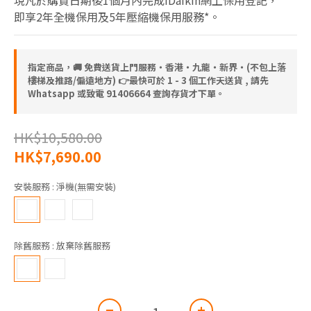
現凡於購買日期後1個月內完成iDaikin網上保用登記，
即享2年全機保用及5年壓縮機保用服務*。
指定商品，🚚 免費送貨上門服務‧香港‧九龍‧新界‧(不包上落
樓梯及推路/偏遠地方) 👉最快可於 1 - 3 個工作天送貨 , 請先
Whatsapp 或致電 91406664 查詢存貨才下單。
HK$10,580.00
HK$7,690.00
安裝服務
: 淨機(無需安裝)
除舊服務
: 放棄除舊服務