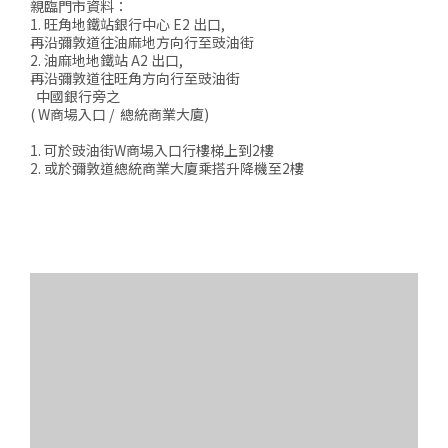
親臨門市資料：
1. 旺角地鐵站銀行中心 E2 出口,
再沿彌敦道往油麻地方向行至豉油街
2. 油麻地地鐵站 A2 出口,
再沿彌敦道往旺角方向行至豉油街
中國銀行旁之
( W商場入口 / 總統商業大廈)
1. 可於豉油街W商場入口行樓梯上到2樓
2. 或於彌敦道總統商業大廈乘搭升降機至2樓