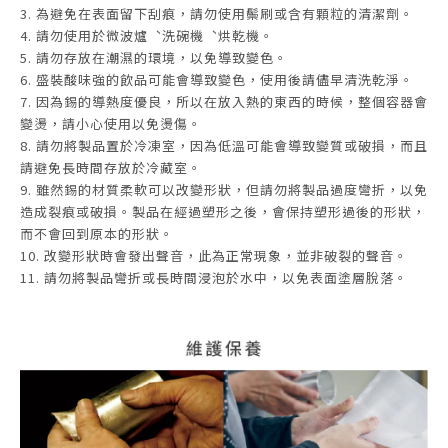
3. 為避免在表面留下刮痕，請勿使用鬃刷或含有顆粒的清潔劑。
4. 請勿使用於微波爐︑洗碗機︑烘乾機。
5. 請勿存放在潮濕的環境，以免導致變色。
6. 盛裝酸味強的飲品可能會導致變色，使用後請儘早清洗乾淨。
7. 因為錫的導熱度優良，所以在放入熱的東西的時候，整個容器會
變燙，請小心使用以免燙傷。
8. 請勿將製品置於冷凍室，因為低溫可能會導致變質或破損，而且
請避免長時間存放於冷藏室。
9. 雖然錫的材質柔軟可以改變形狀，但請勿將製品過度彎折，以免
造成裂痕或破損。製品在經過塑形之後，會保持塑形過後的形狀，
而不會回到原本的形狀。
10. 改變形狀時會發出聲音，此為正常現象，並非破裂的聲音。
11. 請勿將製品彎折或長時間浸泡於水中，以免表面塗層脫落。