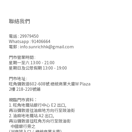
聯絡我們
電話 : 29979450
Whatsapp : 91406664
電郵 : info.sunrichhk@gmail.com
門市營業時間 :
星期一至六 13:00 - 21:00
星期日及公眾假期 13:00 - 19:00
門市地址 :
旺角彌敦道602-608號 總統商業大廈W Plaza
2樓 218-220號鋪
親臨門市資料：
1. 旺角地鐵站銀行中心 E2 出口,
再沿彌敦道往油麻地方向行至豉油街
2. 油麻地地鐵站 A2 出口,
再沿彌敦道往旺角方向行至豉油街
中國銀行旁之
( W商場入口 / 總統商業大廈)