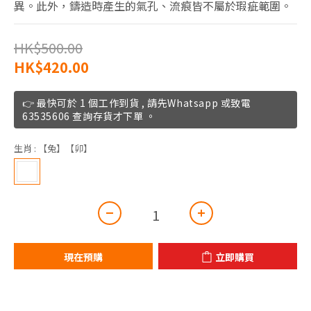
異。此外，鑄造時產生的氣孔、流痕皆不屬於瑕疵範圍。
HK$500.00
HK$420.00
👉 最快可於 1 個工作到貨 , 請先Whatsapp 或致電
63535606 查詢存貨才下單 。
生肖
: 【兔】【卯】
現在預購
立即購買