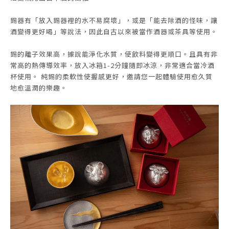
錫器有「放入錫器裡的水不易腐壞」，或是「能去除酒的怪味，讓
酒變得更好喝」等說法，因此自古以來被當作酒器或茶具等使用。
錫的離子效果高，據說能淨化水質，使飲料變得更順口。且具有非
常高的熱傳導效率，放入冰箱1-2分鐘隨即冰涼，非常適合當冷酒
杯使用。 純錫的柔軟性使握感更好，邀請您一起體驗使用愈久質
地愈溫潤的樂趣。