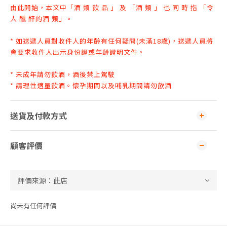
由此開始，本文中「酒 類 飲 品 」 及 「酒 類 」 也 同 時 指 「令
人 醺 醉
的酒 類」。
* 如送遞人員對收件人的年齡有任何疑問(未滿18歲)，送遞人員將
會要求收件人出示身份證或年齡證明文件
。
* 未成年請勿飲酒，酒後禁止駕駛
* 請理性適量飲酒。懷孕期間以及哺乳期間請勿飲酒
送貨及付款方式
顧客評價
尚未有任何評價