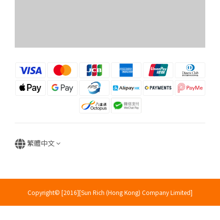
繁體中文
Copyright© [2016][Sun Rich (Hong Kong) Company Limited]
立即購買