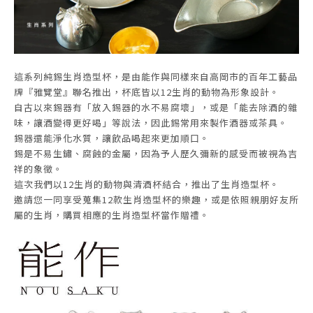
這系列純錫生肖造型杯，是由能作與同樣來自高岡市的百年工藝品
牌『雅覽堂』聯名推出，杯底皆以12生肖的動物為形象設計。
自古以來錫器有「放入錫器的水不易腐壞」，或是「能去除酒的雜
味，讓酒變得更好喝」等說法，因此錫常用來製作酒器或茶具。
錫器還能淨化水質，讓飲品喝起來更加順口。
錫是不易生鏽、腐蝕的金屬，因為予人歷久彌新的感受而被視為吉
祥的象徵。
這次我們以12生肖的動物與清酒杯結合，推出了生肖造型杯。
邀請您一同享受蒐集12款生肖造型杯的樂趣，或是依照親朋好友所
屬的生肖，購買相應的生肖造型杯當作贈禮。