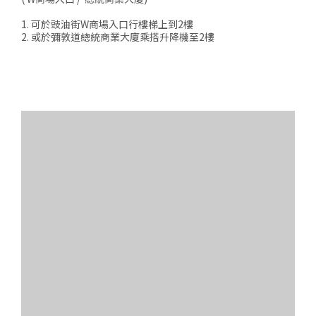
1. 可於豉油街W商場入口行樓梯上到2樓
2. 或於彌敦道總統商業大廈乘搭升降機至2樓